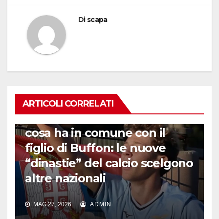
Di
scapa
ARTICOLI CORRELATI
GENERAZIONI DI FENOMENI
Chi è il nipote di Materazzi e
cosa ha in comune con il
figlio di Buffon: le nuove
“dinastie” del calcio scelgono
altre nazionali
MAG 27, 2026
ADMIN