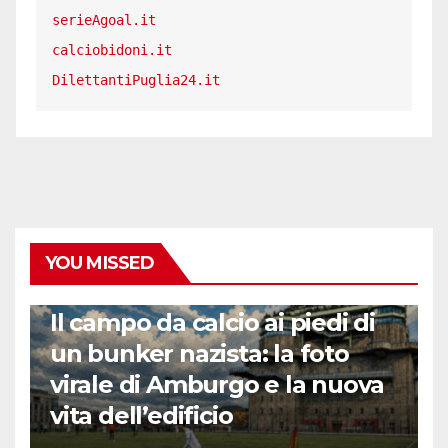
serieAgoal.it
calciobidoni.it
DilettantiPuglia24.it
YOU MISSED
CALCIO ESTERO
Il campo da calcio ai piedi di
un bunker nazista: la foto
virale di Amburgo e la nuova
vita dell’edificio