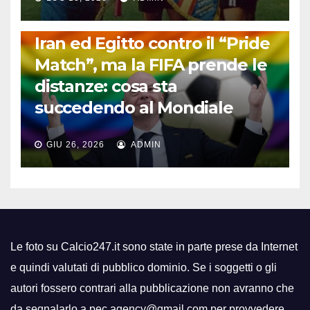
FUORI DAL CAMPO: CALCIO, GOSSIP E NON SOLO
Iran ed Egitto contro il “Pride
Match”, ma la FIFA prende le
distanze: cosa sta
succedendo al Mondiale
GIU 26, 2026
ADMIN
Le foto su Calcio247.it sono state in parte prese da Internet
e quindi valutati di pubblico dominio. Se i soggetti o gli
autori fossero contrari alla pubblicazione non avranno che
da segnalarlo a pec.agency@gmail.com per provvedere