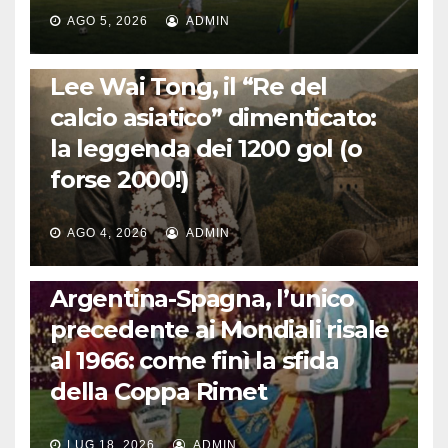
AGO 5, 2026
ADMIN
LA STORIA DEL CALCIO
Lee Wai Tong, il “Re del
calcio asiatico” dimenticato:
la leggenda dei 1200 gol (o
forse 2000!)
AGO 4, 2026
ADMIN
CALCIO INTERNAZIONALE
Argentina-Spagna, l’unico
precedente ai Mondiali risale
al 1966: come finì la sfida
della Coppa Rimet
LUG 18, 2026
ADMIN