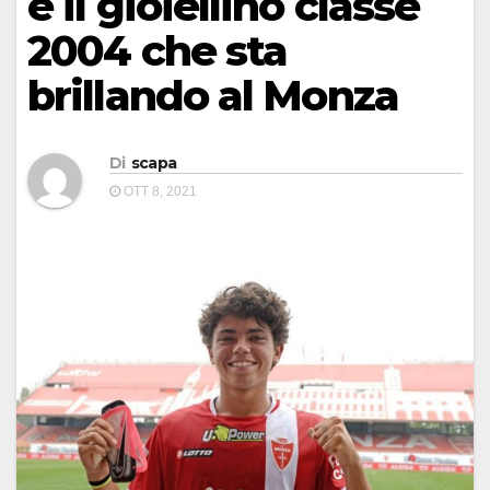
è il gioiellino classe
2004 che sta
brillando al Monza
Di
scapa
OTT 8, 2021