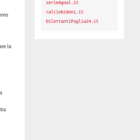
serieAgoal.it
calciobidoni.it
remo
DilettantiPuglia24.it
are la
a
tra