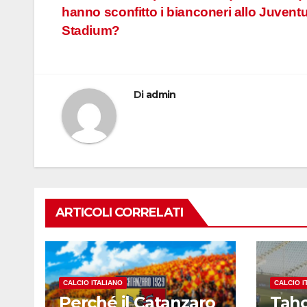
hanno sconfitto i bianconeri allo Juvent
articoli
Stadium?
Di
admin
ARTICOLI CORRELATI
CALCIO ITALIANO
CALCIO I
Perché il Catanzaro
Taho