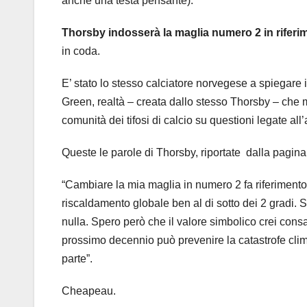
anche una testa pensante):
Thorsby indosserà la maglia numero 2 in riferi
in coda.
E’ stato lo stesso calciatore norvegese a spiegare 
Green, realtà – creata dallo stesso Thorsby – che 
comunità dei tifosi di calcio su questioni legate all
Queste le parole di Thorsby, riportate dalla pagin
“Cambiare la mia maglia in numero 2 fa riferimento al
riscaldamento globale ben al di sotto dei 2 gra
nulla. Spero però che il valore simbolico crei con
prossimo decennio può prevenire la catastrofe clima
parte”.
Cheapeau.