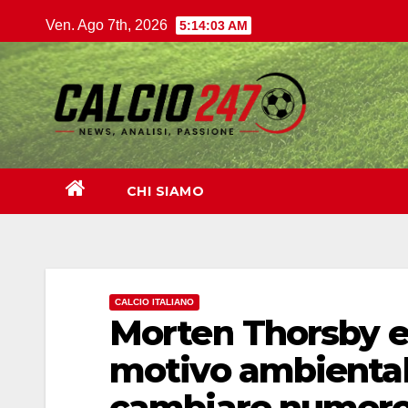
Salta
Ven. Ago 7th, 2026
5:14:04 AM
al
contenuto
CHI SIAMO
CALCIO ITALIANO
Morten Thorsby e
motivo ambientalis
cambiare numer