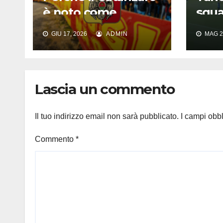
è noto come
squa
Timore del Nord:
Cese
GIU 17, 2026
ADMIN
MAG 2
origine e significato
vist
del soprannome
del 
Prim
Lascia un commento
Il tuo indirizzo email non sarà pubblicato.
I campi obb
Commento
*