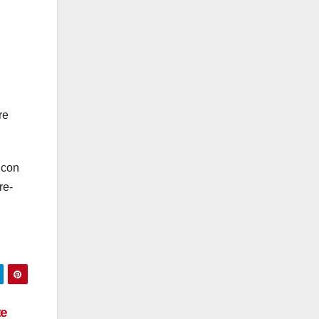
re
 con
re-
te