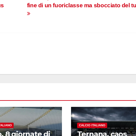
us
fine di un fuoriclasse ma sbocciato del tu
TALIANO
CALCIO ITALIANO
, 8 giornate di
Ternana, caos