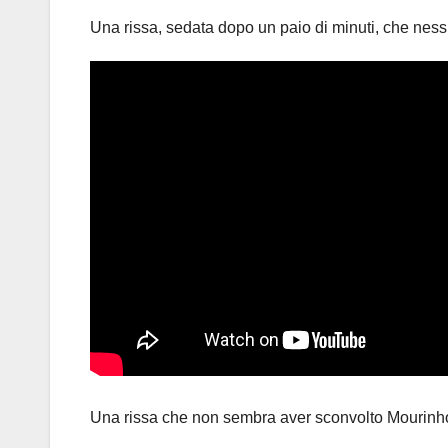
Una rissa, sedata dopo un paio di minuti, che ne
Una rissa che non sembra aver sconvolto Mourinho