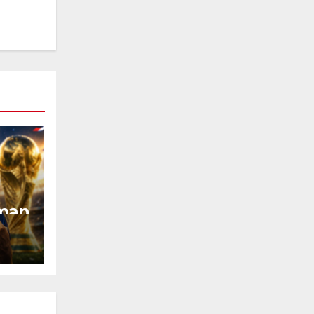
dman
erra