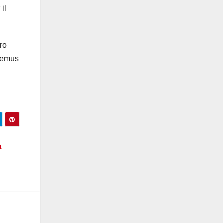
il
tro
abemus
à