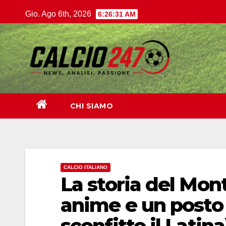
Salta
Gio. Ago 6th, 2026
6:26:32 AM
al
contenuto
CHI SIAMO
CALCIO ITALIANO
La storia del Mo
anime e un posto 
sconfitto il Latina