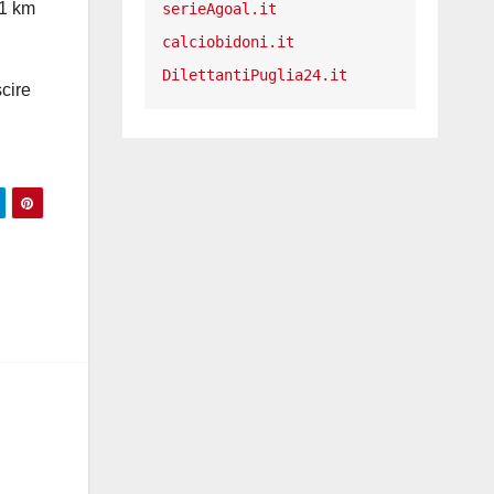
41 km
serieAgoal.it
calciobidoni.it
DilettantiPuglia24.it
scire