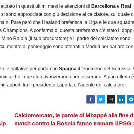
irato in questi ultimi mesi le attenzioni di
Barcellona
e
Real
i sono approcciate con più decisione al calciatore, sul quale c
rmain. Pare però che Haaland preferisca la Liga e le due squadr
la Champions. A conferma di questa preferenza c’è stato il dopp
, Mino Raiola (il suo procuratore) e il padre del calciatore sono
ta
, mentre di pomeriggio sono atterrati a Madrid per parlare con
 le trattative per portare in
Spagna
il fenomeno del Borussia. 
omica che i due club avanzeranno per tesserarlo. A pari offerta è
mi rapporti tra il presidente Laporta e l’agente del calciatore.
Calciomercato, le parole di Mbappé alla fine d
sip
match contro la Bosnia fanno tremare il PSG