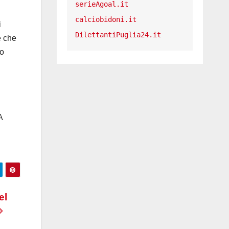
serieAgoal.it
calciobidoni.it
i
DilettantiPuglia24.it
e che
io
A
el