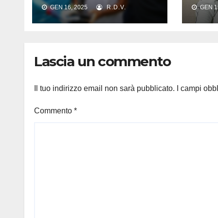
Sono di proprietà
euro
GEN 16, 2025
R.D.V.
GEN 15
dell’Inter?
cont
reco
quan
Lascia un commento
Il tuo indirizzo email non sarà pubblicato.
I campi obb
Commento
*