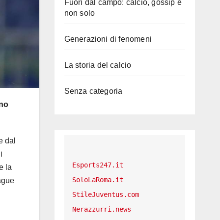
Fuori dal campo: calcio, gossip e
non solo
Generazioni di fenomeni
La storia del calcio
Senza categoria
nno
e dal
i
Esports247.it
e la
SoloLaRoma.it
eague
StileJuventus.com
Nerazzurri.news