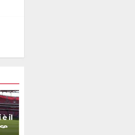
è il
se