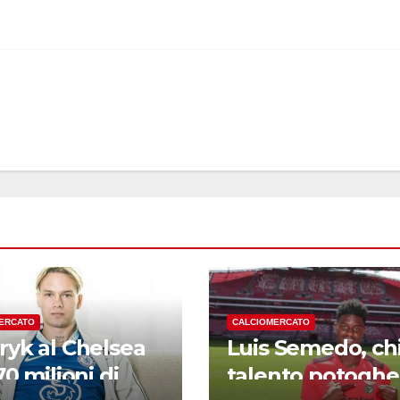
ERCATO
CALCIOMERCATO
yk al Chelsea
Luis Semedo, chi 
70 milioni di
talento potoghe