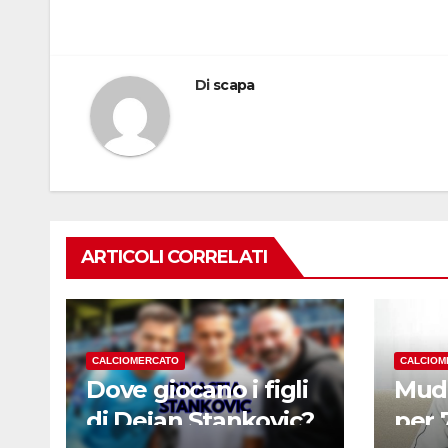
Di
scapa
ARTICOLI CORRELATI
CALCIOMERCATO
CALCIOM
Dove giocano i figli
Mudr
di Dejan Stankovic?
per 