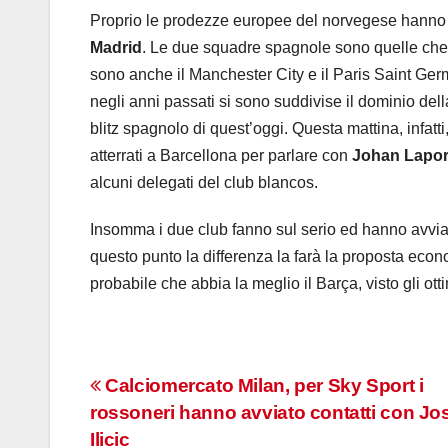
Proprio le prodezze europee del norvegese hanno att
Madrid
. Le due squadre spagnole sono quelle che s
sono anche il Manchester City e il Paris Saint Ge
negli anni passati si sono suddivise il dominio del
blitz spagnolo di quest’oggi. Questa mattina, infatti
atterrati a Barcellona per parlare con
Johan Lapor
alcuni delegati del club blancos.
Insomma i due club fanno sul serio ed hanno avviato
questo punto la differenza la farà la proposta econ
probabile che abbia la meglio il Barça, visto gli otti
Navigazione
Calciomercato Milan, per Sky Sport i
rossoneri hanno avviato contatti con Jo
articoli
Ilicic