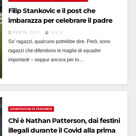
Filip Stankovic e il post che
imbarazza per celebrare il padre
Dejan: #milanme**a
FEB 26, 2021
R.D.V.
So’ ragazzi, qualcuno potrebbe dire. Però, sono
ragazzi che difendono le maglie di squadre
importanti – seppur ancora per lo…
GENERAZIONI DI FENOMENI
Chi è Nathan Patterson, dai festini
illegali durante il Covid alla prima