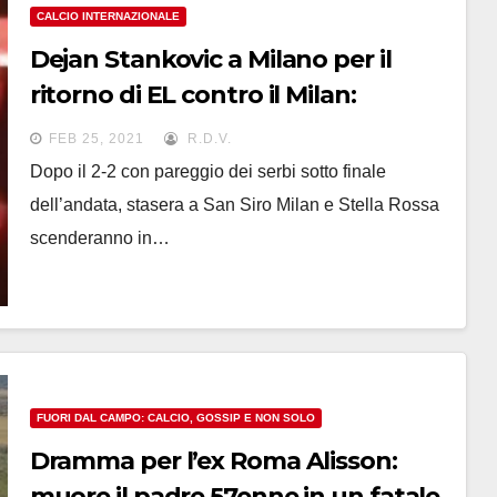
CALCIO INTERNAZIONALE
Dejan Stankovic a Milano per il
ritorno di EL contro il Milan:
l’accoglienza dei tifosi dell’Inter
FEB 25, 2021
R.D.V.
Dopo il 2-2 con pareggio dei serbi sotto finale
dell’andata, stasera a San Siro Milan e Stella Rossa
scenderanno in…
FUORI DAL CAMPO: CALCIO, GOSSIP E NON SOLO
Dramma per l’ex Roma Alisson:
muore il padre 57enne in un fatale