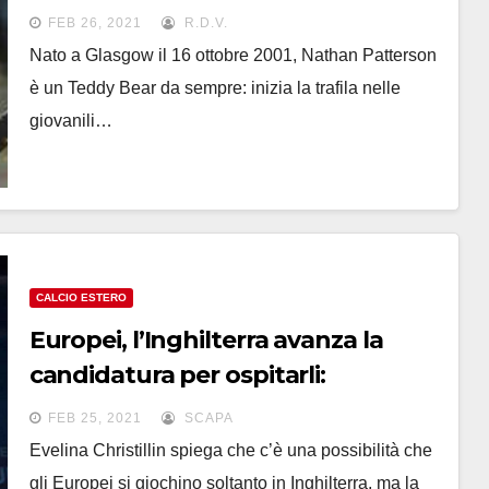
marcatura in Europa League
FEB 26, 2021
R.D.V.
Nato a Glasgow il 16 ottobre 2001, Nathan Patterson
è un Teddy Bear da sempre: inizia la trafila nelle
giovanili…
CALCIO ESTERO
Europei, l’Inghilterra avanza la
candidatura per ospitarli:
“Un’ipotesi”
FEB 25, 2021
SCAPA
Evelina Christillin spiega che c’è una possibilità che
gli Europei si giochino soltanto in Inghilterra, ma la