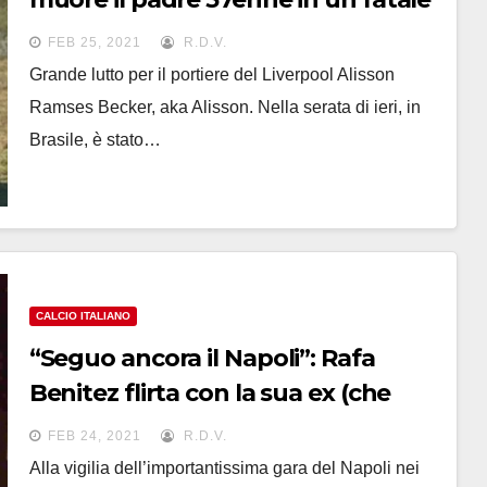
incidente
FEB 25, 2021
R.D.V.
Grande lutto per il portiere del Liverpool Alisson
Ramses Becker, aka Alisson. Nella serata di ieri, in
Brasile, è stato…
CALCIO ITALIANO
“Seguo ancora il Napoli”: Rafa
Benitez flirta con la sua ex (che
pensa a lui per il post Gattuso?)
FEB 24, 2021
R.D.V.
Alla vigilia dell’importantissima gara del Napoli nei