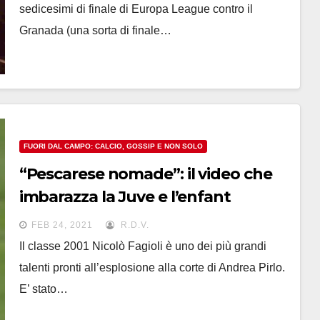
sedicesimi di finale di Europa League contro il
Granada (una sorta di finale…
FUORI DAL CAMPO: CALCIO, GOSSIP E NON SOLO
“Pescarese nomade”: il video che
imbarazza la Juve e l’enfant
prodige Nicolò Fagioli
FEB 24, 2021
R.D.V.
Il classe 2001 Nicolò Fagioli è uno dei più grandi
talenti pronti all’esplosione alla corte di Andrea Pirlo.
E’ stato…