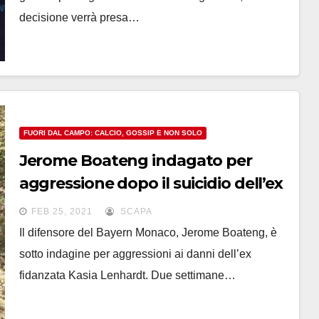
decisione verrà presa…
FUORI DAL CAMPO: CALCIO, GOSSIP E NON SOLO
Jerome Boateng indagato per
aggressione dopo il suicidio dell’ex
fidanzata
FEB 25, 2021
SCAPA
Il difensore del Bayern Monaco, Jerome Boateng, è
sotto indagine per aggressioni ai danni dell’ex
fidanzata Kasia Lenhardt. Due settimane…