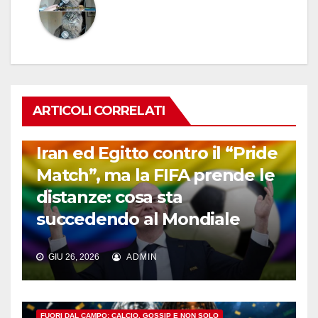
ARTICOLI CORRELATI
FUORI DAL CAMPO: CALCIO, GOSSIP E NON SOLO
Iran ed Egitto contro il “Pride
Match”, ma la FIFA prende le
distanze: cosa sta
succedendo al Mondiale
GIU 26, 2026
ADMIN
FUORI DAL CAMPO: CALCIO, GOSSIP E NON SOLO