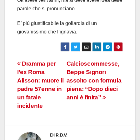
Ok avere vent’anni, ma si deve avere idea delle
parole che si pronunciano.
E’ più giustificabile la goliardia di un
giovanissimo che l’ignavia.
Navigazione
Dramma per
Calcioscommesse,
l’ex Roma
Beppe Signori
articoli
Alisson: muore il
assolto con formula
padre 57enne in
piena: “Dopo dieci
un fatale
anni è finita”
incidente
Di
R.D.V.