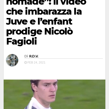
nomade”: il video
che imbarazza la
Juve e l’enfant
prodige Nicolò
Fagioli
Di
R.D.V.
FEB 24, 2021