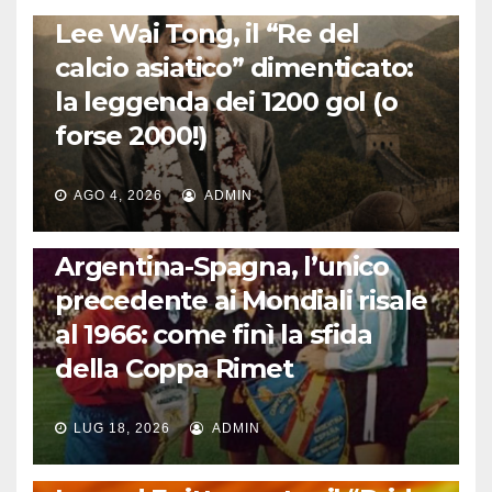
LA STORIA DEL CALCIO
Lee Wai Tong, il “Re del
calcio asiatico” dimenticato:
la leggenda dei 1200 gol (o
forse 2000!)
AGO 4, 2026
ADMIN
CALCIO INTERNAZIONALE
Argentina-Spagna, l’unico
precedente ai Mondiali risale
al 1966: come finì la sfida
della Coppa Rimet
LUG 18, 2026
ADMIN
FUORI DAL CAMPO: CALCIO, GOSSIP E NON SOLO