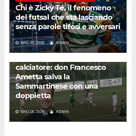
Chi è Zicky Té, il fenomeno
del futsal che sta lasciando
senza parole tifosi e avversari
MAG 30, 2026
ADMIN
FUORI DAL CAMPO: CALCIO, GOSSIP E NON SOLO
L’incredibile storia del prete
calciatore: don Francesco
Ametta salva la
Sammartinese con una
doppietta
MAG 16, 2026
ADMIN