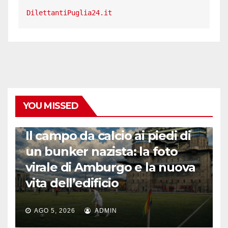
DilettantiPuglia24.it
YOU MISSED
CALCIO ESTERO
Il campo da calcio ai piedi di
un bunker nazista: la foto
virale di Amburgo e la nuova
vita dell’edificio
AGO 5, 2026
ADMIN