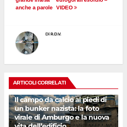
anche a parole
VIDEO
Di
R.D.V.
ARTICOLI CORRELATI
CALCIO ESTERO
Il campo da calcio ai piedi di
un bunker nazista: la foto
virale di Amburgo e la nuova
vita dell’edificio