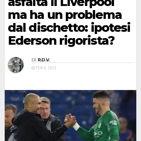
asfalta il Liverpool
ma ha un problema
dal dischetto: ipotesi
Ederson rigorista?
Di
R.D.V.
FEB 8, 2021