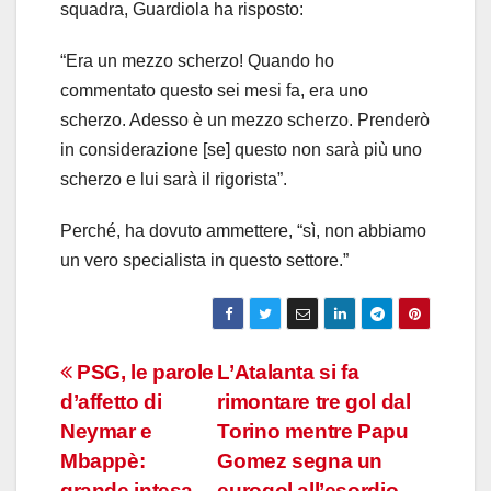
squadra, Guardiola ha risposto:
“Era un mezzo scherzo! Quando ho
commentato questo sei mesi fa, era uno
scherzo. Adesso è un mezzo scherzo. Prenderò
in considerazione [se] questo non sarà più uno
scherzo e lui sarà il rigorista”.
Perché, ha dovuto ammettere, “sì, non abbiamo
un vero specialista in questo settore.”
Navigazione
PSG, le parole
L’Atalanta si fa
d’affetto di
rimontare tre gol dal
articoli
Neymar e
Torino mentre Papu
Mbappè:
Gomez segna un
grande intesa
eurogol all’esordio –