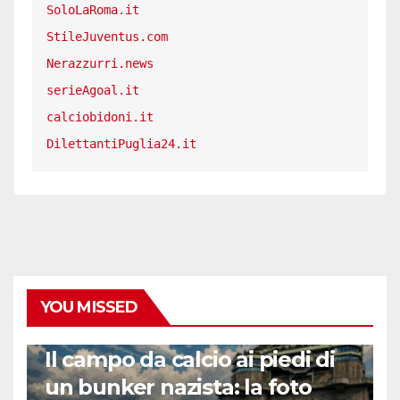
SoloLaRoma.it
StileJuventus.com
Nerazzurri.news
serieAgoal.it
calciobidoni.it
DilettantiPuglia24.it
YOU MISSED
CALCIO ESTERO
Il campo da calcio ai piedi di
un bunker nazista: la foto