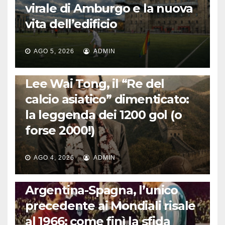
virale di Amburgo e la nuova
vita dell’edificio
AGO 5, 2026
ADMIN
LA STORIA DEL CALCIO
Lee Wai Tong, il “Re del
calcio asiatico” dimenticato:
la leggenda dei 1200 gol (o
forse 2000!)
AGO 4, 2026
ADMIN
CALCIO INTERNAZIONALE
Argentina-Spagna, l’unico
precedente ai Mondiali risale
al 1966: come finì la sfida