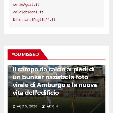
serieAgoal.it
calciobidoni.it
DilettantiPuglia24.it
YOU MISSED
CALCIO ESTERO
Il campo da calcio ai piedi di
un bunker nazista: la foto
virale di Amburgo e la nuova
vita dell’edificio
AGO 5, 2026
ADMIN