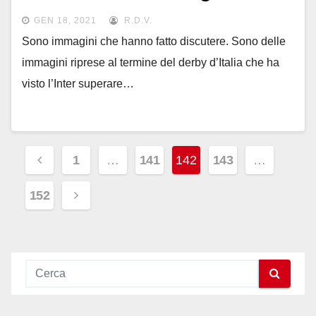
GEN 18, 2021
R.D.V.
Sono immagini che hanno fatto discutere. Sono delle
immagini riprese al termine del derby d’Italia che ha
visto l’Inter superare…
Paginazione
1
…
141
142
143
…
degli
152
articoli