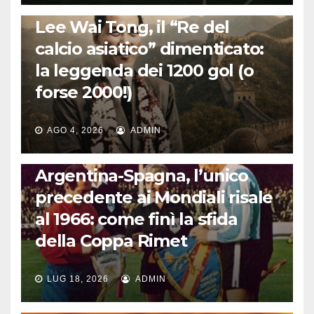
LA STORIA DEL CALCIO
Lee Wai Tong, il “Re del
calcio asiatico” dimenticato:
la leggenda dei 1200 gol (o
forse 2000!)
AGO 4, 2026
ADMIN
CALCIO INTERNAZIONALE
Argentina-Spagna, l’unico
precedente ai Mondiali risale
al 1966: come finì la sfida
della Coppa Rimet
LUG 18, 2026
ADMIN
FUORI DAL CAMPO: CALCIO, GOSSIP E NON SOLO