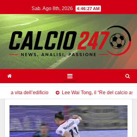
Salta
Sab. Ago 8th, 2026
4:46:29 AM
al
contenuto
icio
Lee Wai Tong, il “Re del calcio asiatico” dimenticato: