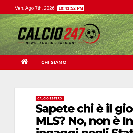
Salta
Ven. Ago 7th, 2026
10:41:54 PM
al
contenuto
CHI SIAMO
CALCIO ESTERO
Sapete chi è il gi
MLS? No, non è Ins
ingaggi negli Sta