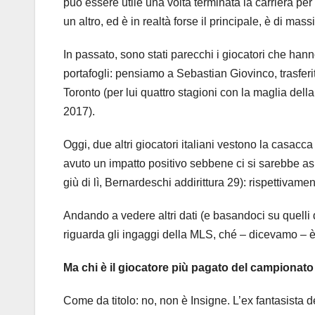
può essere utile una volta terminata la carriera per
un altro, ed è in realtà forse il principale, è di mas
In passato, sono stati parecchi i giocatori che hann
portafogli: pensiamo a Sebastian Giovinco, trasferi
Toronto (per lui quattro stagioni con la maglia dell
2017).
Oggi, due altri giocatori italiani vestono la casa
avuto un impatto positivo sebbene ci si sarebbe as
giù di lì, Bernardeschi addirittura 29): rispettivame
Andando a vedere altri dati (e basandoci su quelli 
riguarda gli ingaggi della MLS, ché – dicevamo – è
Ma chi è il giocatore più pagato del campionato
Come da titolo: no, non è Insigne. L’ex fantasista 