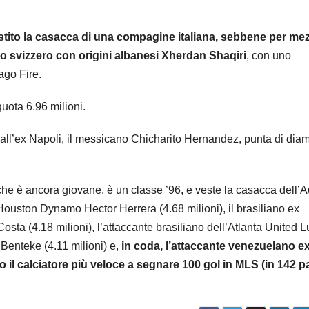
estito la casacca di una compagine italiana, sebbene per me
lo svizzero con origini albanesi Xherdan Shaqiri
, con uno
ago Fire.
uota 6.96 milioni.
dall’ex Napoli, il messicano Chicharito Hernandez, punta di dia
(che è ancora giovane, è un classe ’96, e veste la casacca dell’A
o Houston Dynamo Hector Herrera (4.68 milioni), il brasiliano ex
ta (4.18 milioni), l’attaccante brasiliano dell’Atlanta United L
d Benteke (4.11 milioni) e,
in coda, l’attaccante venezuelano e
 il calciatore più veloce a segnare 100 gol in MLS (in 142 pa