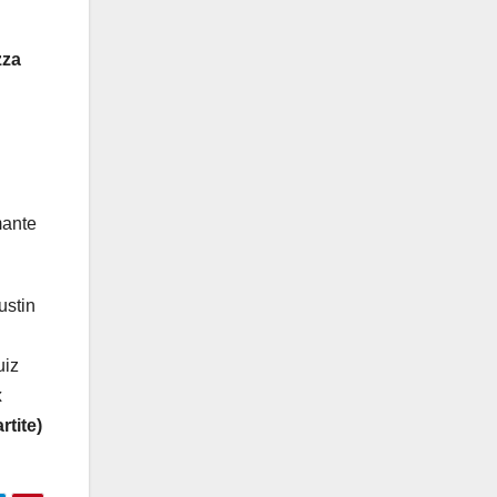
zza
mante
ustin
uiz
x
rtite)