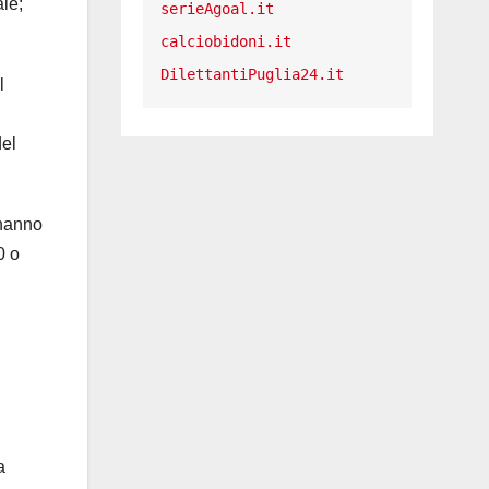
ale;
serieAgoal.it
calciobidoni.it
DilettantiPuglia24.it
l
del
 hanno
0 o
a