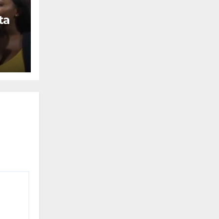
ta
llo