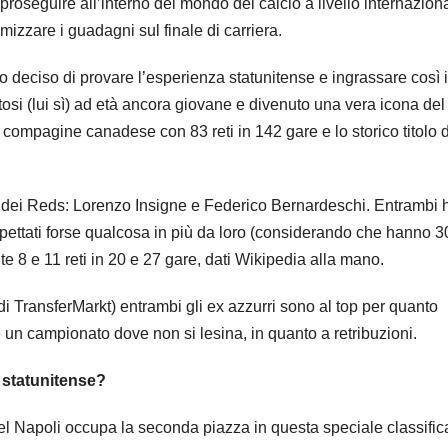
 proseguire all’interno del mondo del calcio a livello internazion
simizzare i guadagni sul finale di carriera.
o deciso di provare l’esperienza statunitense e ingrassare così i
tosi (lui sì) ad età ancora giovane e divenuto una vera icona del
a compagine canadese con 83 reti in 142 gare e lo storico titolo 
cca dei Reds: Lorenzo Insigne e Federico Bernardeschi. Entrambi
pettati forse qualcosa in più da loro (considerando che hanno 3
nte 8 e 11 reti in 20 e 27 gare, dati Wikipedia alla mano.
di TransferMarkt) entrambi gli ex azzurri sono al top per quanto
 un campionato dove non si lesina, in quanto a retribuzioni.
 statunitense?
del Napoli occupa la seconda piazza in questa speciale classific