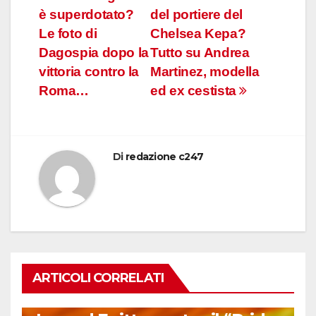
Navigazione
è superdotato?
del portiere del
articoli
Le foto di
Chelsea Kepa?
Dagospia dopo la
Tutto su Andrea
vittoria contro la
Martinez, modella
Roma…
ed ex cestista
Di
redazione c247
ARTICOLI CORRELATI
FUORI DAL CAMPO: CALCIO, GOSSIP E NON SOLO