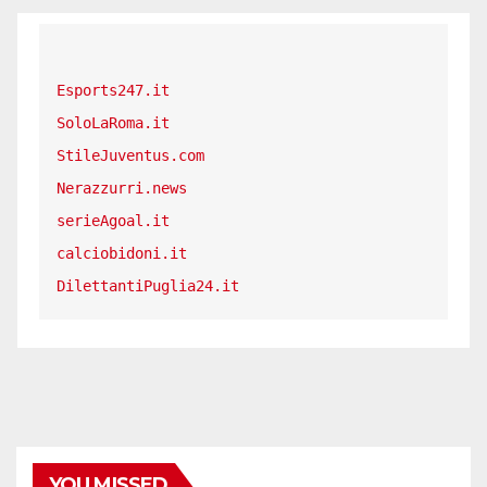
Esports247.it
SoloLaRoma.it
StileJuventus.com
Nerazzurri.news
serieAgoal.it
calciobidoni.it
DilettantiPuglia24.it
YOU MISSED