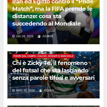
Iran ed Egitto contro il “Pride
Match”, ma la FIFA prende le
distanze: cosa sta
succedendo al Mondiale
GIU 26, 2026
ADMIN
FUORI DAL CAMPO: CALCIO, GOSSIP E NON SOLO
Chi è Zicky Té, il fenomeno
del futsal che sta lasciando
senza parole tifosi e avversari
MAG 30, 2026
ADMIN
FUORI DAL CAMPO: CALCIO, GOSSIP E NON SOLO
L’incredibile storia del prete