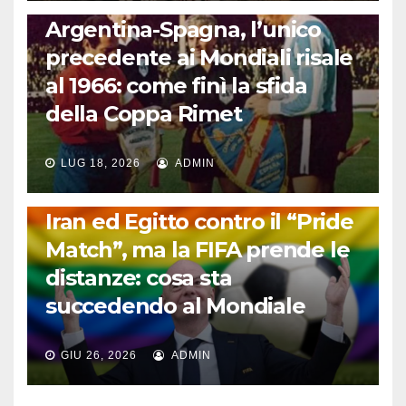
CALCIO INTERNAZIONALE
Argentina-Spagna, l’unico
precedente ai Mondiali risale
al 1966: come finì la sfida
della Coppa Rimet
LUG 18, 2026
ADMIN
FUORI DAL CAMPO: CALCIO, GOSSIP E NON SOLO
Iran ed Egitto contro il “Pride
Match”, ma la FIFA prende le
distanze: cosa sta
succedendo al Mondiale
GIU 26, 2026
ADMIN