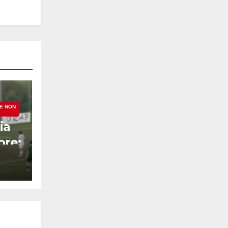
 E NON
ia
ore:
on