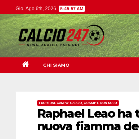
Salta
Gio. Ago 6th, 2026
5:45:58 AM
al
contenuto
CHI SIAMO
FUORI DAL CAMPO: CALCIO, GOSSIP E NON SOLO
Raphael Leao ha tr
nuova fiamma del