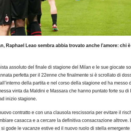
lan, Raphael Leao sembra abbia trovato anche l’amore: chi è 
ista assoluto del finale di stagione del Milan e le sue giocate s
nnata perfetta per il 22enne che finalmente si è scrollato di dos
ll’interno della partita e nel corso della stagione ed ha messo 
ssa vinta da Maldini e Massara che hanno puntato forte su di l
d inizio stagione.
uovo contratto e con una clausola rescissoria per evitare il risc
ambiare casacca e a cercare la definitiva consacrazione altrove.
 si gode le vacanze estive ed il nuovo ruolo di stella emergente