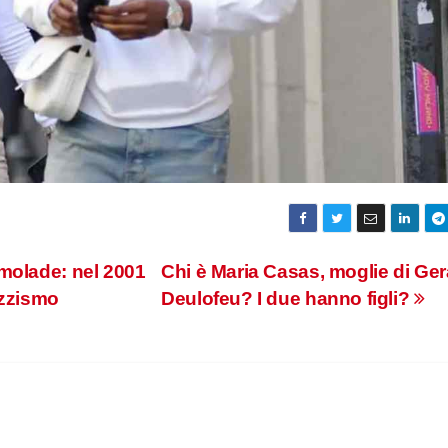
molade: nel 2001
Chi è Maria Casas, moglie di Ger
razzismo
Deulofeu? I due hanno figli?