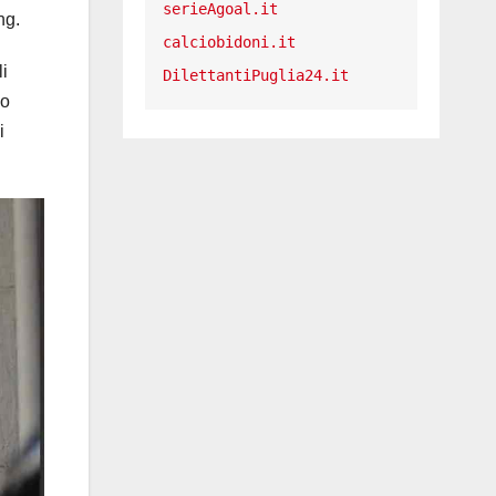
serieAgoal.it
ng.
calciobidoni.it
i
DilettantiPuglia24.it
no
i