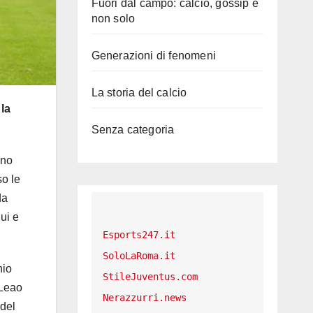
Fuori dal campo: calcio, gossip e
non solo
Generazioni di fenomeni
La storia del calcio
la
Senza categoria
ono
so le
da
ui e
Esports247.it
SoloLaRoma.it
hio
StileJuventus.com
 Leao
Nerazzurri.news
 del