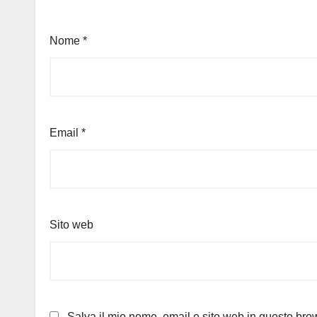
Nome
*
Email
*
Sito web
Salva il mio nome, email e sito web in questo br