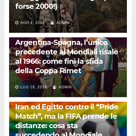
forse 2000!)
AGO 4, 2026
ADMIN
CALCIO INTERNAZIONALE
Argentina-Spagna, l’unico
precedente ai Mondiali risale
al 1966: come finì la sfida
della Coppa Rimet
LUG 18, 2026
ADMIN
FUORI DAL CAMPO: CALCIO, GOSSIP E NON SOLO
Iran ed Egitto contro il “Pride
Match”, ma la FIFA prende le
distanze: cosa sta
succedendo al Mondiale