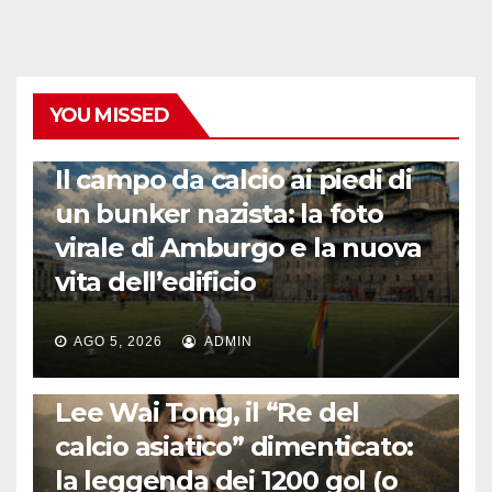
YOU MISSED
CALCIO ESTERO
Il campo da calcio ai piedi di
un bunker nazista: la foto
virale di Amburgo e la nuova
vita dell’edificio
AGO 5, 2026
ADMIN
LA STORIA DEL CALCIO
Lee Wai Tong, il “Re del
calcio asiatico” dimenticato:
la leggenda dei 1200 gol (o