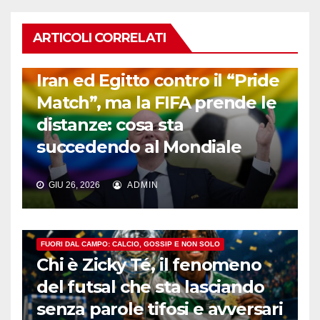
ARTICOLI CORRELATI
FUORI DAL CAMPO: CALCIO, GOSSIP E NON SOLO
Iran ed Egitto contro il “Pride
Match”, ma la FIFA prende le
distanze: cosa sta
succedendo al Mondiale
GIU 26, 2026
ADMIN
FUORI DAL CAMPO: CALCIO, GOSSIP E NON SOLO
Chi è Zicky Té, il fenomeno
del futsal che sta lasciando
senza parole tifosi e avversari