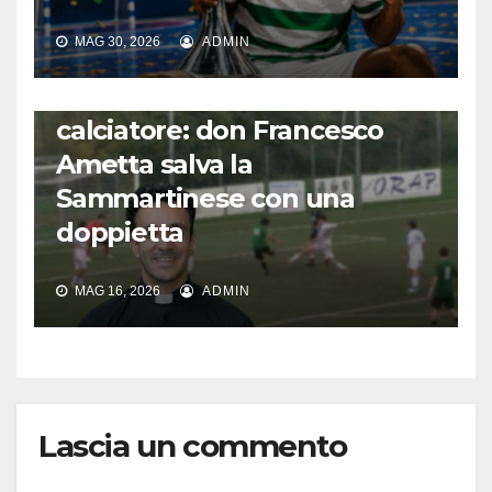
MAG 30, 2026
ADMIN
FUORI DAL CAMPO: CALCIO, GOSSIP E NON SOLO
L’incredibile storia del prete
calciatore: don Francesco
Ametta salva la
Sammartinese con una
doppietta
MAG 16, 2026
ADMIN
Lascia un commento