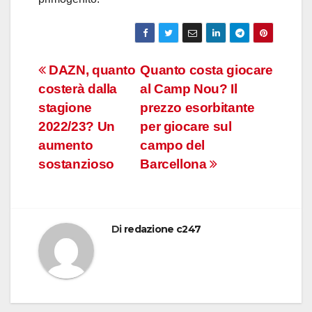
Navigazione
DAZN, quanto
Quanto costa giocare
costerà dalla
al Camp Nou? Il
articoli
stagione
prezzo esorbitante
2022/23? Un
per giocare sul
aumento
campo del
sostanzioso
Barcellona
Di
redazione c247