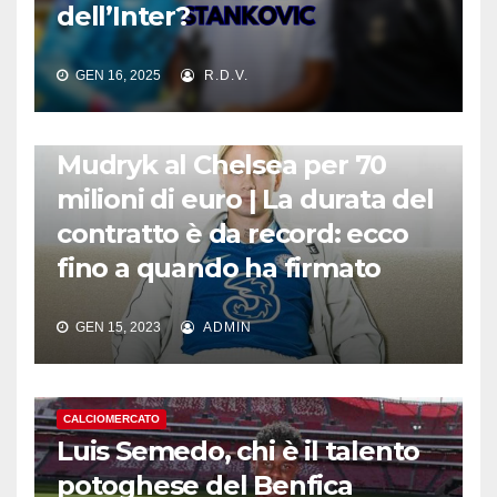
dell’Inter?
GEN 16, 2025
R.D.V.
CALCIOMERCATO
Mudryk al Chelsea per 70
milioni di euro | La durata del
contratto è da record: ecco
fino a quando ha firmato
GEN 15, 2023
ADMIN
CALCIOMERCATO
Luis Semedo, chi è il talento
potoghese del Benfica