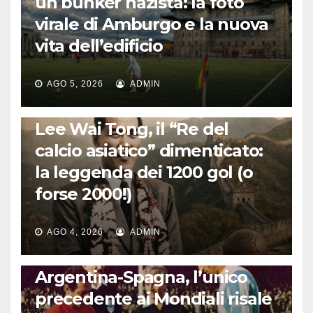
un bunker nazista: la foto
virale di Amburgo e la nuova
vita dell’edificio
AGO 5, 2026
ADMIN
LA STORIA DEL CALCIO
Lee Wai Tong, il “Re del
calcio asiatico” dimenticato:
la leggenda dei 1200 gol (o
forse 2000!)
AGO 4, 2026
ADMIN
CALCIO INTERNAZIONALE
Argentina-Spagna, l’unico
precedente ai Mondiali risale