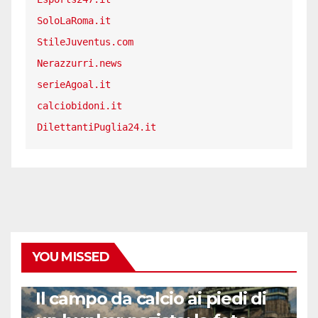
SoloLaRoma.it
StileJuventus.com
Nerazzurri.news
serieAgoal.it
calciobidoni.it
DilettantiPuglia24.it
YOU MISSED
CALCIO ESTERO
Il campo da calcio ai piedi di