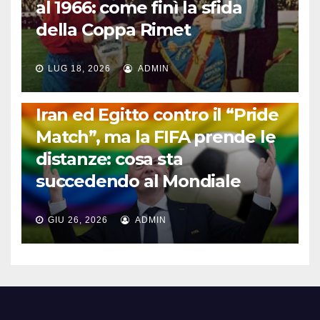
al 1966: come finì la sfida
della Coppa Rimet
LUG 18, 2026
ADMIN
FUORI DAL CAMPO: CALCIO, GOSSIP E NON SOLO
Iran ed Egitto contro il “Pride
Match”, ma la FIFA prende le
distanze: cosa sta
succedendo al Mondiale
GIU 26, 2026
ADMIN