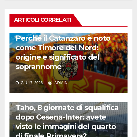
ARTICOLI CORRELATI
CALCIO ITALIANO
Perché il Catanzaro è noto
come Timore del Nord:
origine e significato del
soprannome
GIU 17, 2026
ADMIN
CALCIO ITALIANO
Taho, 8 giornate di squalifica
dopo Cesena-Inter: avete
visto le immagini del quarto
di finale Primavera?