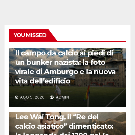
YOU MISSED
CALCIO ESTERO
Il campo da calcio ai piedi di
un bunker nazista: la foto
virale di Amburgo e la nuova
vita dell’edificio
AGO 5, 2026
ADMIN
LA STORIA DEL CALCIO
Lee Wai Tong, il “Re del
calcio asiatico” dimenticato: