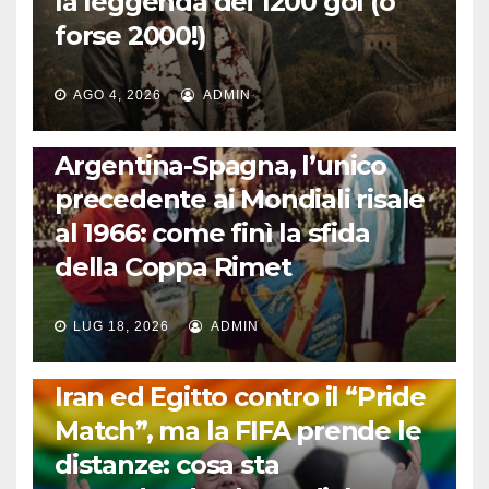
la leggenda dei 1200 gol (o
forse 2000!)
AGO 4, 2026
ADMIN
CALCIO INTERNAZIONALE
Argentina-Spagna, l’unico
precedente ai Mondiali risale
al 1966: come finì la sfida
della Coppa Rimet
LUG 18, 2026
ADMIN
FUORI DAL CAMPO: CALCIO, GOSSIP E NON SOLO
Iran ed Egitto contro il “Pride
Match”, ma la FIFA prende le
distanze: cosa sta