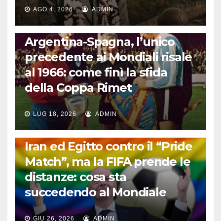
AGO 4, 2026
ADMIN
CALCIO INTERNAZIONALE
Argentina-Spagna, l’unico
precedente ai Mondiali risale
al 1966: come finì la sfida
della Coppa Rimet
LUG 18, 2026
ADMIN
FUORI DAL CAMPO: CALCIO, GOSSIP E NON SOLO
Iran ed Egitto contro il “Pride
Match”, ma la FIFA prende le
distanze: cosa sta
succedendo al Mondiale
GIU 26, 2026
ADMIN