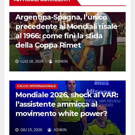
CALCIO INTERNAZIONALE
Argentina-Spagna, l’unico
precedente ai Mondiali risale
al 1966: come finì la sfida
della Coppa Rimet
LUG 18, 2026
ADMIN
CALCIO INTERNAZIONALE
Mondiale 2026, shock al VAR:
l’assistente ammicca al
movimento white power?
GIU 15, 2026
ADMIN