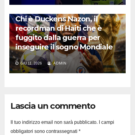
CALCIO INTERNAZIONALE
Chi è Duckens Nazon, il
recordman di Haiti che è
fuggito dalla guerra per
inseguire il sogno Mondiale
GIU 11, 2026
ADMIN
Lascia un commento
Il tuo indirizzo email non sarà pubblicato.
I campi
obbligatori sono contrassegnati
*