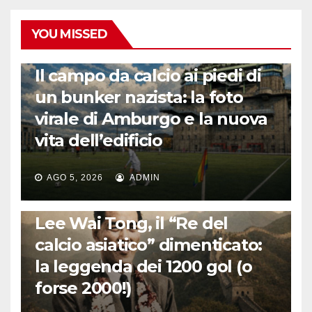
YOU MISSED
CALCIO ESTERO
Il campo da calcio ai piedi di
un bunker nazista: la foto
virale di Amburgo e la nuova
vita dell’edificio
AGO 5, 2026
ADMIN
LA STORIA DEL CALCIO
Lee Wai Tong, il “Re del
calcio asiatico” dimenticato:
la leggenda dei 1200 gol (o
forse 2000!)