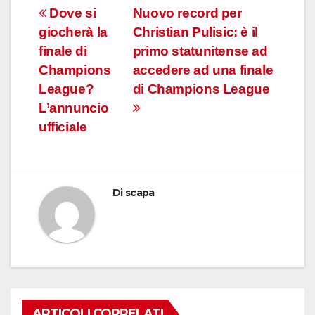
Navigazione
Dove si
Nuovo record per
giocherà la
Christian Pulisic: è il
articoli
finale di
primo statunitense ad
Champions
accedere ad una finale
League?
di Champions League
L’annuncio
ufficiale
Di
scapa
ARTICOLI CORRELATI