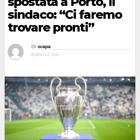
spostata a Porto, il
sindaco: “Ci faremo
trovare pronti”
Di
scapa
MAG 13, 2021