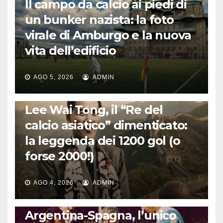
Il campo da calcio ai piedi di
un bunker nazista: la foto
virale di Amburgo e la nuova
vita dell’edificio
AGO 5, 2026
ADMIN
LA STORIA DEL CALCIO
Lee Wai Tong, il “Re del
calcio asiatico” dimenticato:
la leggenda dei 1200 gol (o
forse 2000!)
AGO 4, 2026
ADMIN
CALCIO INTERNAZIONALE
Argentina-Spagna, l’unico