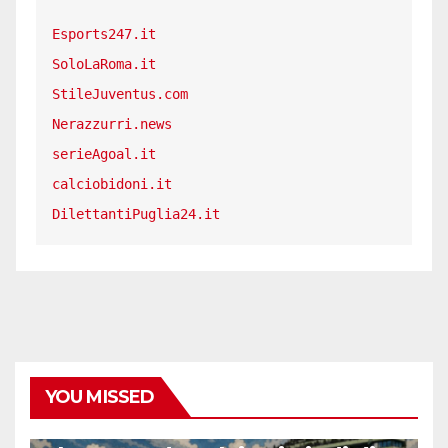
Esports247.it
SoloLaRoma.it
StileJuventus.com
Nerazzurri.news
serieAgoal.it
calciobidoni.it
DilettantiPuglia24.it
YOU MISSED
CALCIO ESTERO