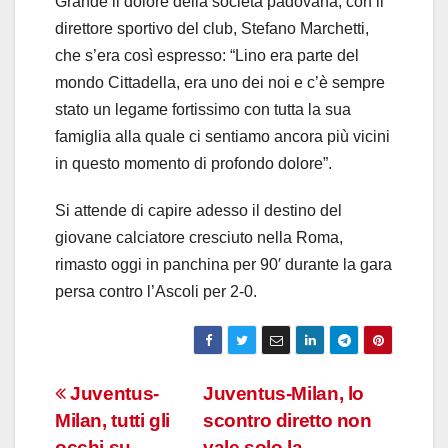
Grande il dolore della società padovana, con il
direttore sportivo del club, Stefano Marchetti,
che s’era così espresso: “Lino era parte del
mondo Cittadella, era uno dei noi e c’è sempre
stato un legame fortissimo con tutta la sua
famiglia alla quale ci sentiamo ancora più vicini
in questo momento di profondo dolore”.
Si attende di capire adesso il destino del
giovane calciatore cresciuto nella Roma,
rimasto oggi in panchina per 90′ durante la gara
persa contro l’Ascoli per 2-0.
Navigazione
Juventus-
Juventus-Milan, lo
Milan, tutti gli
scontro diretto non
articoli
occhi su
vale solo la