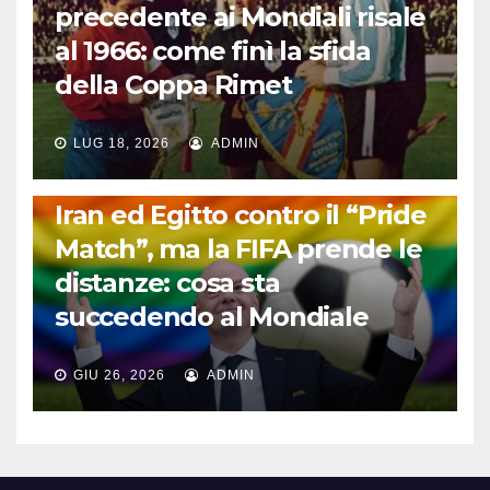
precedente ai Mondiali risale
al 1966: come finì la sfida
della Coppa Rimet
LUG 18, 2026
ADMIN
FUORI DAL CAMPO: CALCIO, GOSSIP E NON SOLO
Iran ed Egitto contro il “Pride
Match”, ma la FIFA prende le
distanze: cosa sta
succedendo al Mondiale
GIU 26, 2026
ADMIN