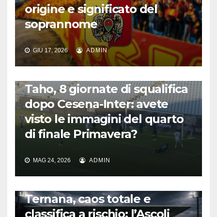
origine e significato del
soprannome
GIU 17, 2026
ADMIN
CALCIO ITALIANO
Taho, 8 giornate di squalifica
dopo Cesena-Inter: avete
visto le immagini del quarto
di finale Primavera?
MAG 24, 2026
ADMIN
CALCIO ITALIANO
Ternana, caos totale e
classifica a rischio: l’Ascoli