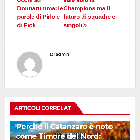
Donnarumma: le
Champions ma il
parole di Pirlo e
futuro di squadre e
di Pioli
singoli
Di
admin
ARTICOLI CORRELATI
CALCIO ITALIANO
Perché il Catanzaro è noto
come Timore del Nord: