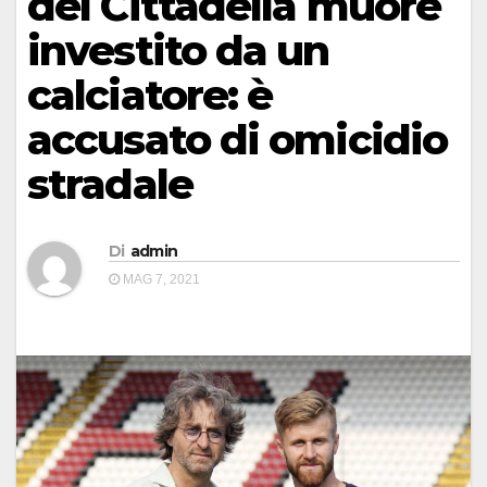
del Cittadella muore
investito da un
calciatore: è
accusato di omicidio
stradale
Di
admin
MAG 7, 2021