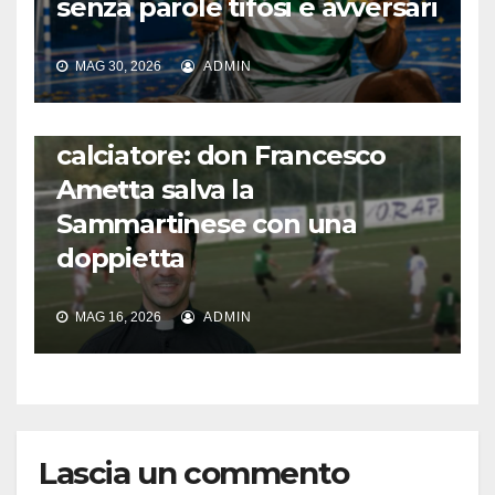
senza parole tifosi e avversari
MAG 30, 2026
ADMIN
FUORI DAL CAMPO: CALCIO, GOSSIP E NON SOLO
L’incredibile storia del prete
calciatore: don Francesco
Ametta salva la
Sammartinese con una
doppietta
MAG 16, 2026
ADMIN
Lascia un commento