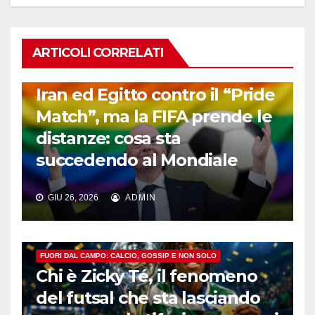
ARTICOLI CORRELATI
FUORI DAL CAMPO: CALCIO, GOSSIP E NON SOLO
Iran ed Egitto contro il “Pride
Match”, ma la FIFA prende le
distanze: cosa sta
succedendo al Mondiale
GIU 26, 2026
ADMIN
FUORI DAL CAMPO: CALCIO, GOSSIP E NON SOLO
Chi è Zicky Té, il fenomeno
del futsal che sta lasciando