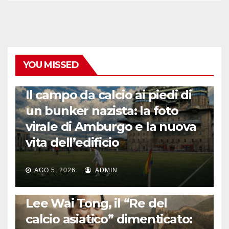
YOU MISSED
CALCIO ESTERO
Il campo da calcio ai piedi di
un bunker nazista: la foto
virale di Amburgo e la nuova
vita dell’edificio
AGO 5, 2026
ADMIN
LA STORIA DEL CALCIO
Lee Wai Tong, il “Re del
calcio asiatico” dimenticato: