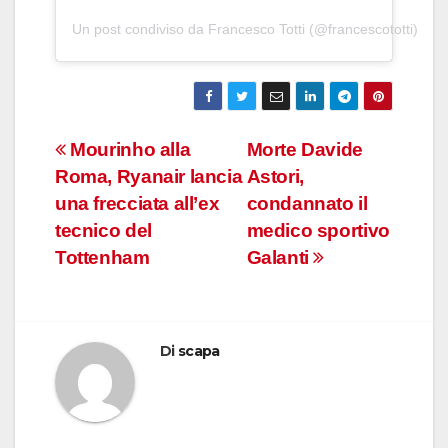
Un post condiviso da Francesco Totti (@francescototti)
Navigazione
Mourinho alla
Morte Davide
Roma, Ryanair lancia
Astori,
articoli
una frecciata all’ex
condannato il
tecnico del
medico sportivo
Tottenham
Galanti
Di
scapa