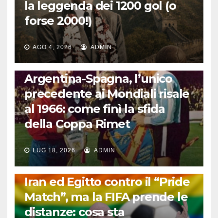
la leggenda dei 1200 gol (o
forse 2000!)
AGO 4, 2026
ADMIN
CALCIO INTERNAZIONALE
Argentina-Spagna, l’unico
precedente ai Mondiali risale
al 1966: come finì la sfida
della Coppa Rimet
LUG 18, 2026
ADMIN
FUORI DAL CAMPO: CALCIO, GOSSIP E NON SOLO
Iran ed Egitto contro il “Pride
Match”, ma la FIFA prende le
distanze: cosa sta