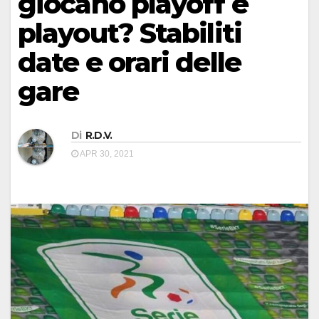
giocano playoff e
playout? Stabiliti
date e orari delle
gare
Di
R.D.V.
APR 30, 2021