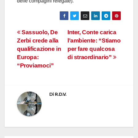
delle compagini relegate).
Navigazione
Sassuolo, De
Inter, Conte carica
Zerbi crede alla
l’ambiente: “Stiamo
articoli
qualificazione in
per fare qualcosa
Europa:
di straordinario”
“Proviamoci”
Di
R.D.V.