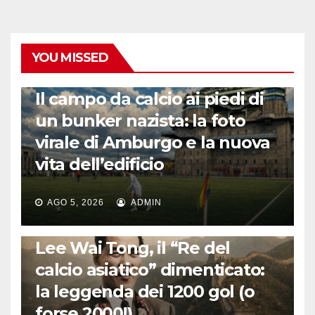
YOU MISSED
CALCIO ESTERO
Il campo da calcio ai piedi di
un bunker nazista: la foto
virale di Amburgo e la nuova
vita dell’edificio
AGO 5, 2026
ADMIN
LA STORIA DEL CALCIO
Lee Wai Tong, il “Re del
calcio asiatico” dimenticato:
la leggenda dei 1200 gol (o
forse 2000!)