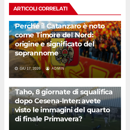
ARTICOLI CORRELATI
CALCIO ITALIANO
Perché il Catanzaro è noto
come Timore del Nord:
origine e significato del
soprannome
GIU 17, 2026
ADMIN
CALCIO ITALIANO
Taho, 8 giornate di squalifica
dopo Cesena-Inter: avete
visto le immagini del quarto
di finale Primavera?