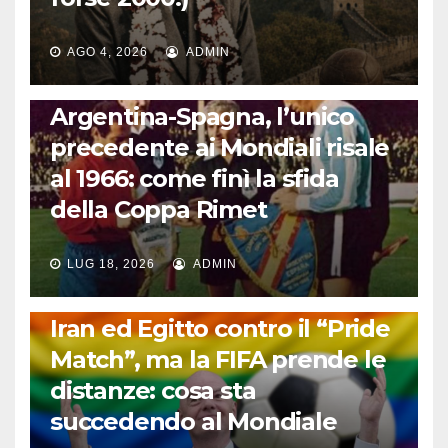
AGO 4, 2026
ADMIN
CALCIO INTERNAZIONALE
Argentina-Spagna, l’unico
precedente ai Mondiali risale
al 1966: come finì la sfida
della Coppa Rimet
LUG 18, 2026
ADMIN
FUORI DAL CAMPO: CALCIO, GOSSIP E NON SOLO
Iran ed Egitto contro il “Pride
Match”, ma la FIFA prende le
distanze: cosa sta
succedendo al Mondiale