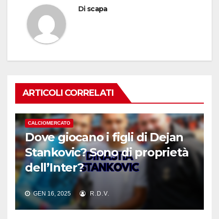
Di
scapa
ARTICOLI CORRELATI
CALCIOMERCATO
Dove giocano i figli di Dejan
Stankovic? Sono di proprietà
dell’Inter?
GEN 16, 2025
R.D.V.
CALCIOMERCATO