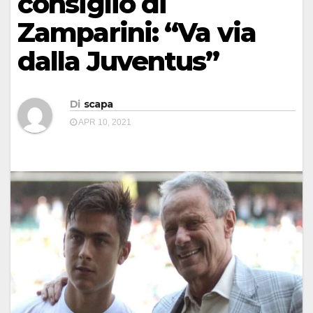
consiglio di
Zamparini: “Va via
dalla Juventus”
Di
scapa
APR 10, 2021