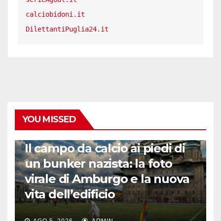
calciobidoni.it
DilettantiPuglia24.it
YOU MISSED
CALCIO ESTERO
Il campo da calcio ai piedi di
un bunker nazista: la foto
virale di Amburgo e la nuova
vita dell’edificio
AGO 5, 2026
ADMIN