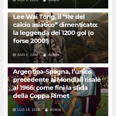
LA STORIA DEL CALCIO
Lee Wai Tong, il “Re del
calcio asiatico” dimenticato:
la leggenda dei 1200 gol (o
forse 2000!)
AGO 4, 2026
ADMIN
CALCIO INTERNAZIONALE
Argentina-Spagna, l’unico
precedente ai Mondiali risale
al 1966: come finì la sfida
della Coppa Rimet
LUG 18, 2026
ADMIN