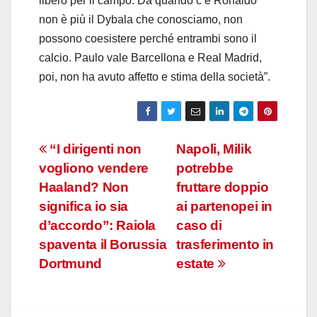
libero per il campo. Da quando c’è Ronaldo
non è più il Dybala che conosciamo, non
possono coesistere perché entrambi sono il
calcio. Paulo vale Barcellona e Real Madrid,
poi, non ha avuto affetto e stima della società”.
Navigazione
“I dirigenti non
Napoli, Milik
vogliono vendere
potrebbe
articoli
Haaland? Non
fruttare doppio
significa io sia
ai partenopei in
d’accordo”: Raiola
caso di
spaventa il Borussia
trasferimento in
Dortmund
estate