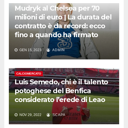
Mudryk al Chelsea per 70
milioni di euro | La durata del
contratto è da record: ecco
fino a quando ha firmato
GEN 15, 2023
ADMIN
CALCIOMERCATO
Luis Semedo, chi è il talento
potoghese del Benfica
considerato l’erede di Leao
NOV 29, 2022
SCAPA