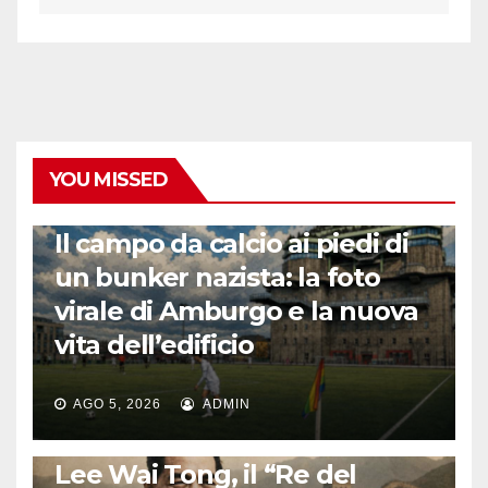
YOU MISSED
CALCIO ESTERO
Il campo da calcio ai piedi di
un bunker nazista: la foto
virale di Amburgo e la nuova
vita dell’edificio
AGO 5, 2026
ADMIN
LA STORIA DEL CALCIO
Lee Wai Tong, il “Re del