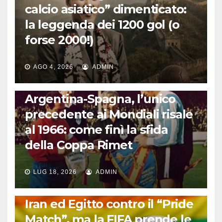
calcio asiatico” dimenticato:
la leggenda dei 1200 gol (o
forse 2000!)
AGO 4, 2026
ADMIN
CALCIO INTERNAZIONALE
Argentina-Spagna, l’unico
precedente ai Mondiali risale
al 1966: come finì la sfida
della Coppa Rimet
LUG 18, 2026
ADMIN
FUORI DAL CAMPO: CALCIO, GOSSIP E NON SOLO
Iran ed Egitto contro il “Pride
Match”, ma la FIFA prende le