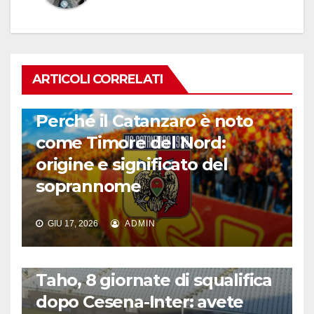
ARTICOLI CORRELATI
CALCIO ITALIANO
Perché il Catanzaro è noto
come Timore del Nord:
origine e significato del
soprannome
GIU 17, 2026
ADMIN
CALCIO ITALIANO
Taho, 8 giornate di squalifica
dopo Cesena-Inter: avete