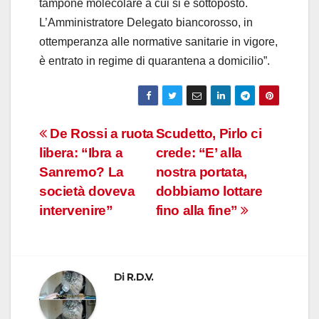
tampone molecolare a cui si è sottoposto.
L’Amministratore Delegato biancorosso, in
ottemperanza alle normative sanitarie in vigore,
è entrato in regime di quarantena a domicilio”.
Navigazione
De Rossi a ruota
Scudetto, Pirlo ci
libera: “Ibra a
crede: “E’ alla
articoli
Sanremo? La
nostra portata,
società doveva
dobbiamo lottare
intervenire”
fino alla fine”
Di
R.D.V.