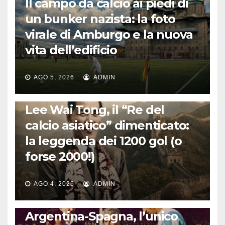
Il campo da calcio ai piedi di
un bunker nazista: la foto
virale di Amburgo e la nuova
vita dell’edificio
AGO 5, 2026
ADMIN
LA STORIA DEL CALCIO
Lee Wai Tong, il “Re del
calcio asiatico” dimenticato:
la leggenda dei 1200 gol (o
forse 2000!)
AGO 4, 2026
ADMIN
CALCIO INTERNAZIONALE
Argentina-Spagna, l’unico