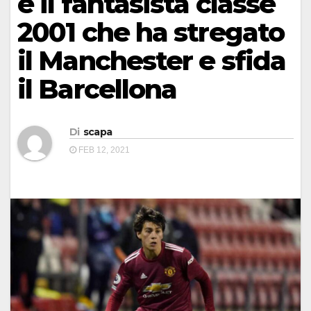
è il fantasista classe
2001 che ha stregato
il Manchester e sfida
il Barcellona
Di
scapa
FEB 12, 2021