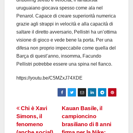
uruguaiano giocava spesso come ala nel
Penarol. Capace di creare superiorità numerica
grazie agli strappi in velocità e alla capacità di
saltare il diretto avversario, Pellistri ha un’ottima
visione di gioco e vede bene la porta. Per una
difesa non proprio impeccabile come quella del
Barça di quest’anno, insomma, Facundo
Pellistri potrebbe essere una spina nel fianco.
https://youtu.be/C5MZxJ74XDE
Navigazione
Chi è Xavi
Kauan Basile, il
Simons, il
campioncino
articoli
fenomeno
brasiliano di 8 anni
(anche social)
firma per la Nike: