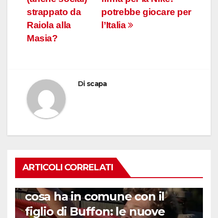
strappato da
potrebbe giocare per
Raiola alla
l’Italia
Masia?
Di
scapa
ARTICOLI CORRELATI
GENERAZIONI DI FENOMENI
Chi è il nipote di Materazzi e
cosa ha in comune con il
figlio di Buffon: le nuove