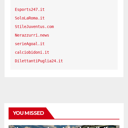
Esports247.it
SoloLaRoma.it
StileJuventus.com
Nerazzurri.news
serieAgoal.it
calciobidoni.it
DilettantiPuglia24.it
YOU MISSED
CALCIO ESTERO