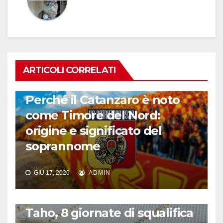
ARTICOLI CORRELATI
CALCIO ITALIANO
Perché il Catanzaro è noto
come Timore del Nord:
origine e significato del
soprannome
GIU 17, 2026
ADMIN
CALCIO ITALIANO
Taho, 8 giornate di squalifica