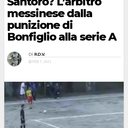
Santoro? L’arbitro
messinese dalla
punizione di
Bonfiglio alla serie A
Di
R.D.V.
FEB 7, 2021