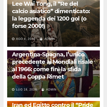
Lee Wai Tong, il “Re del
calcio asiatico” dimenticato:
la leggenda dei 1200 gol (o
forse 2000!)
AGO 4, 2026
ADMIN
CALCIO INTERNAZIONALE
Argentina-Spagna, l’unico
precedente ai Mondiali risale
al 1966: come finì la sfida
della Coppa Rimet
LUG 18, 2026
ADMIN
FUORI DAL CAMPO: CALCIO, GOSSIP E NON SOLO
Iran ed Egitto contro il “Pride