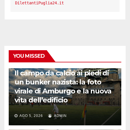
DilettantiPuglia24.it
YOU MISSED
CALCIO ESTERO
Il campo da calcio ai piedi di
un bunker nazista: la foto
virale di Amburgo e la nuova
vita dell’edificio
AGO 5, 2026
ADMIN
LA STORIA DEL CALCIO