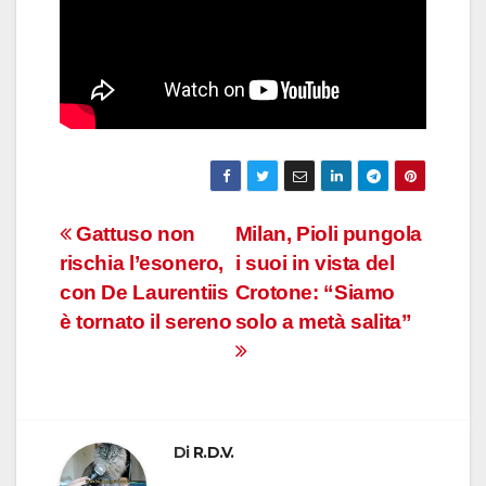
Navigazione
Gattuso non
Milan, Pioli pungola
rischia l’esonero,
i suoi in vista del
articoli
con De Laurentiis
Crotone: “Siamo
è tornato il sereno
solo a metà salita”
Di
R.D.V.