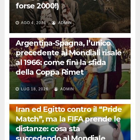
forse 2000!)
AGO 4, 2026
ADMIN
CALCIO INTERNAZIONALE
Argentina-Spagna, l’unico
precedente ai Mondiali risale
al 1966: come finì la sfida
della Coppa Rimet
LUG 18, 2026
ADMIN
FUORI DAL CAMPO: CALCIO, GOSSIP E NON SOLO
Iran ed Egitto contro il “Pride
Match”, ma la FIFA prende le
distanze: cosa sta
succedendo al Mondiale