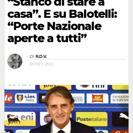
“Stanco di stare a
casa”. E su Balotelli:
“Porte Nazionale
aperte a tutti”
Di
R.D.V.
FEB 2, 2021