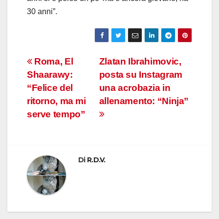
30 anni”.
Navigazione
Roma, El
Zlatan Ibrahimovic,
Shaarawy:
posta su Instagram
articoli
“Felice del
una acrobazia in
ritorno, ma mi
allenamento: “Ninja”
serve tempo”
Di
R.D.V.