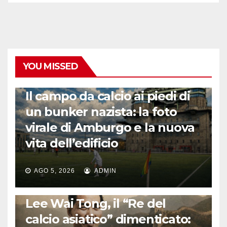
YOU MISSED
CALCIO ESTERO
Il campo da calcio ai piedi di
un bunker nazista: la foto
virale di Amburgo e la nuova
vita dell’edificio
AGO 5, 2026
ADMIN
LA STORIA DEL CALCIO
Lee Wai Tong, il “Re del
calcio asiatico” dimenticato: