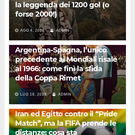
la leggenda dei 1200 gol (o
forse 2000!)
AGO 4, 2026
ADMIN
CALCIO INTERNAZIONALE
Argentina-Spagna, l’unico
precedente ai Mondiali risale
al 1966: come finì la sfida
della Coppa Rimet
LUG 18, 2026
ADMIN
FUORI DAL CAMPO: CALCIO, GOSSIP E NON SOLO
Iran ed Egitto contro il “Pride
Match”, ma la FIFA prende le
distanze: cosa sta