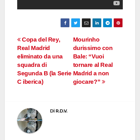
Navigazione
Copa del Rey,
Mourinho
Real Madrid
durissimo con
articoli
eliminato da una
Bale: “Vuoi
squadra di
tornare al Real
Segunda B (la Serie
Madrid a non
C iberica)
giocare?”
Di
R.D.V.