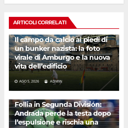
ARTICOLI CORRELATI
CALCIO ESTERO
Il campo da calcio ai piedi di
un bunker nazista: la foto
virale di Amburgo e la nuova
vita dell’edificio
AGO 5, 2026
ADMIN
CALCIO ESTERO
Follia in Segunda División:
Andrada perde la testa dopo
l’espulsione e rischia una