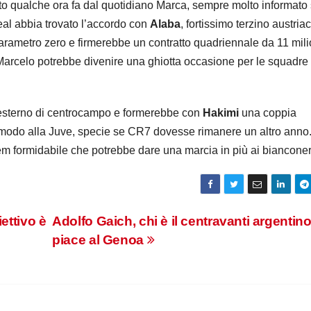
to qualche ora fa dal quotidiano Marca, sempre molto informato 
eal abbia trovato l’accordo con
Alaba
, fortissimo terzino austria
 parametro zero e firmerebbe un contratto quadriennale da 11 mili
 Marcelo potrebbe divenire una ghiotta occasione per le squadre
 esterno di centrocampo e formerebbe con
Hakimi
una coppia
comodo alla Juve, specie se CR7 dovesse rimanere un altro anno
m formidabile che potrebbe dare una marcia in più ai bianconer
ettivo è
Adolfo Gaich, chi è il centravanti argentin
piace al Genoa