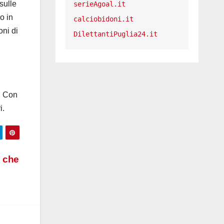
sulle
serieAgoal.it
co in
calciobidoni.it
oni di
DilettantiPuglia24.it
. Con
i.
o che