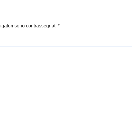
do ha firmato
ligatori sono contrassegnati
*