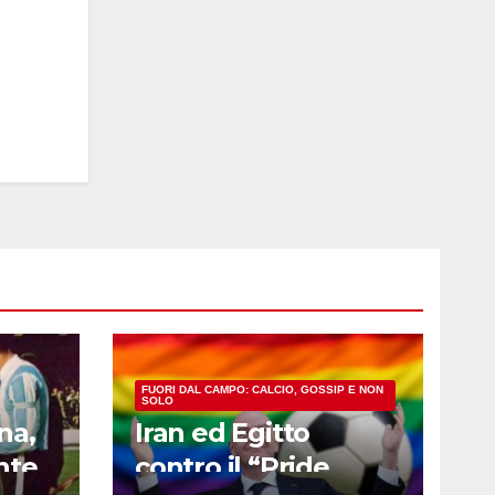
FUORI DAL CAMPO: CALCIO, GOSSIP E NON
SOLO
na,
Iran ed Egitto
nte
contro il “Pride