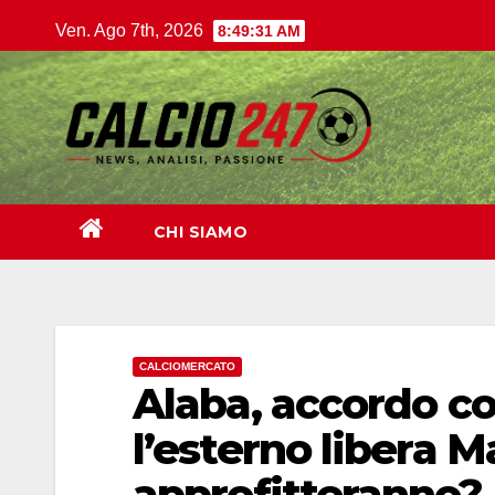
Salta
Ven. Ago 7th, 2026
8:49:33 AM
al
contenuto
CHI SIAMO
CALCIOMERCATO
Alaba, accordo co
l’esterno libera Ma
approfitteranno?