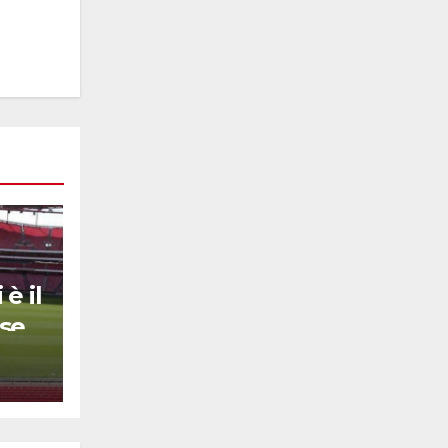
è il
se
ede