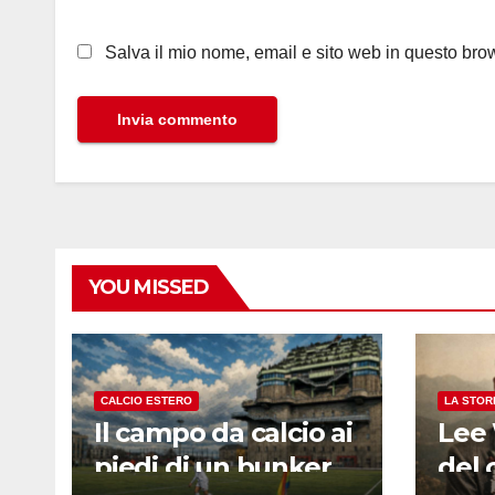
Salva il mio nome, email e sito web in questo br
YOU MISSED
CALCIO ESTERO
LA STOR
Il campo da calcio ai
Lee 
piedi di un bunker
del 