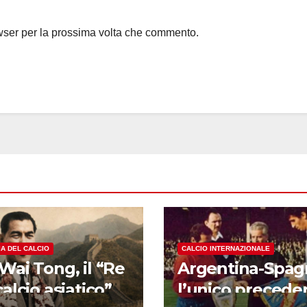
owser per la prossima volta che commento.
IA DEL CALCIO
CALCIO INTERNAZIONALE
Wai Tong, il “Re
Argentina-Spag
calcio asiatico”
l’unico precede