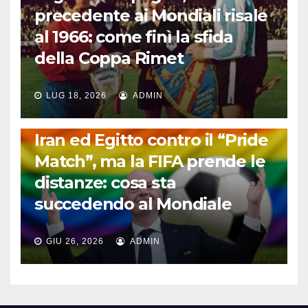
precedente ai Mondiali risale
al 1966: come finì la sfida
della Coppa Rimet
LUG 18, 2026
ADMIN
FUORI DAL CAMPO: CALCIO, GOSSIP E NON SOLO
Iran ed Egitto contro il “Pride
Match”, ma la FIFA prende le
distanze: cosa sta
succedendo al Mondiale
GIU 26, 2026
ADMIN