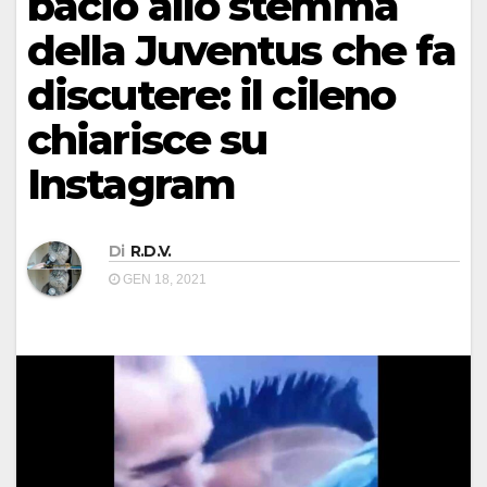
bacio allo stemma
della Juventus che fa
discutere: il cileno
chiarisce su
Instagram
Di
R.D.V.
GEN 18, 2021