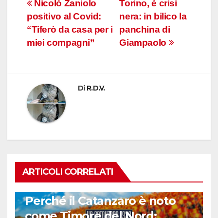
Navigazione
Nicolò Zaniolo
Torino, è crisi
positivo al Covid:
nera: in bilico la
articoli
“Tiferò da casa per i
panchina di
miei compagni”
Giampaolo
Di
R.D.V.
ARTICOLI CORRELATI
CALCIO ITALIANO
Perché il Catanzaro è noto
come Timore del Nord: