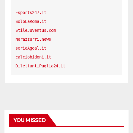
Esports247.it
SoloLaRoma.it
StileJuventus.com
Nerazzurri.news
serieAgoal.it
calciobidoni.it
DilettantiPuglia24.it
YOU MISSED
CALCIO ESTERO