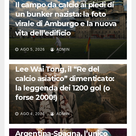
Il campo da calcio ai piedi di
un bunker nazista: la foto
virale di Amburgo e la nuova
vita dell’edificio
AGO 5, 2026
ADMIN
LA STORIA DEL CALCIO
Lee Wai Tong, il “Re del
calcio asiatico” dimenticato:
la leggenda dei 1200 gol (o
forse 2000!)
AGO 4, 2026
ADMIN
CALCIO INTERNAZIONALE
Argentina-Spagna, l’unico