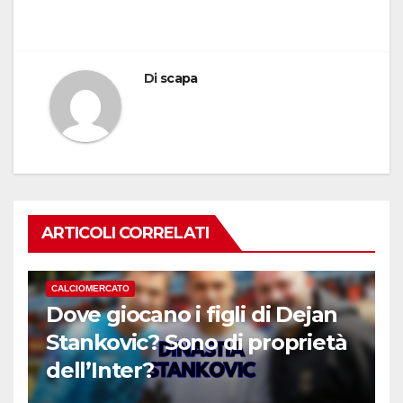
Di
scapa
ARTICOLI CORRELATI
CALCIOMERCATO
Dove giocano i figli di Dejan
Stankovic? Sono di proprietà
dell’Inter?