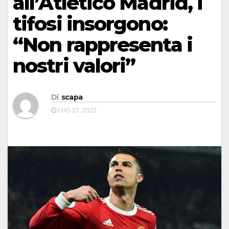
all’Atletico Madrid, i
tifosi insorgono:
“Non rappresenta i
nostri valori”
Di
scapa
LUG 27, 2022