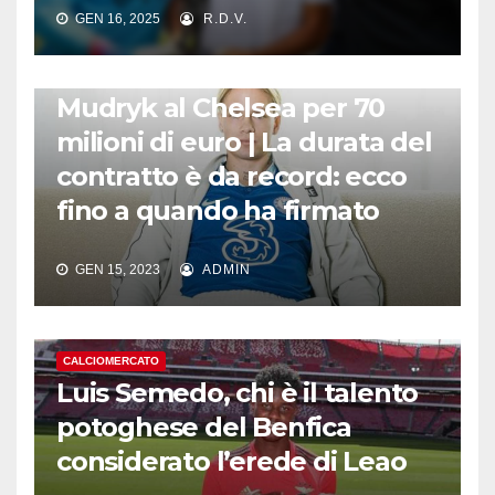
GEN 16, 2025
R.D.V.
CALCIOMERCATO
Mudryk al Chelsea per 70
milioni di euro | La durata del
contratto è da record: ecco
fino a quando ha firmato
GEN 15, 2023
ADMIN
CALCIOMERCATO
Luis Semedo, chi è il talento
potoghese del Benfica
considerato l’erede di Leao