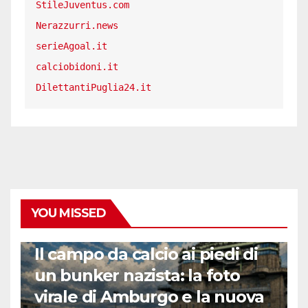
StileJuventus.com
Nerazzurri.news
serieAgoal.it
calciobidoni.it
DilettantiPuglia24.it
YOU MISSED
CALCIO ESTERO
Il campo da calcio ai piedi di
un bunker nazista: la foto
virale di Amburgo e la nuova