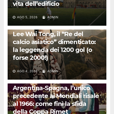
vita dell’edificio
AGO 5, 2026
ADMIN
LA STORIA DEL CALCIO
Lee Wai Tong, il “Re del
calcio asiatico” dimenticato:
la leggenda dei 1200 gol (o
forse 2000!)
AGO 4, 2026
ADMIN
CALCIO INTERNAZIONALE
Argentina-Spagna, l’unico
precedente ai Mondiali risale
al 1966: come finì la sfida
della Coppa Rimet