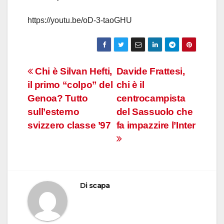
https://youtu.be/oD-3-taoGHU
Navigazione
Chi è Silvan Hefti,
Davide Frattesi,
il primo “colpo” del
chi è il
articoli
Genoa? Tutto
centrocampista
sull’esterno
del Sassuolo che
svizzero classe ’97
fa impazzire l’Inter
Di
scapa