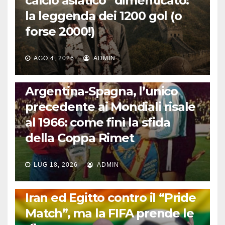
calcio asiatico” dimenticato:
la leggenda dei 1200 gol (o
forse 2000!)
AGO 4, 2026
ADMIN
CALCIO INTERNAZIONALE
Argentina-Spagna, l’unico
precedente ai Mondiali risale
al 1966: come finì la sfida
della Coppa Rimet
LUG 18, 2026
ADMIN
FUORI DAL CAMPO: CALCIO, GOSSIP E NON SOLO
Iran ed Egitto contro il “Pride
Match”, ma la FIFA prende le