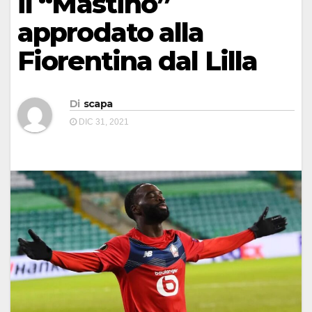
il “Mastino”
approdato alla
Fiorentina dal Lilla
Di
scapa
DIC 31, 2021