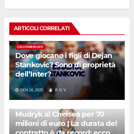
ARTICOLI CORRELATI
CALCIOMERCATO
Dove giocano i figli di Dejan
Stankovic? Sono di proprietà
dell’Inter?
GEN 16, 2025
R.D.V.
CALCIOMERCATO
Mudryk al Chelsea per 70
milioni di euro | La durata del
contratto è da record: ecco