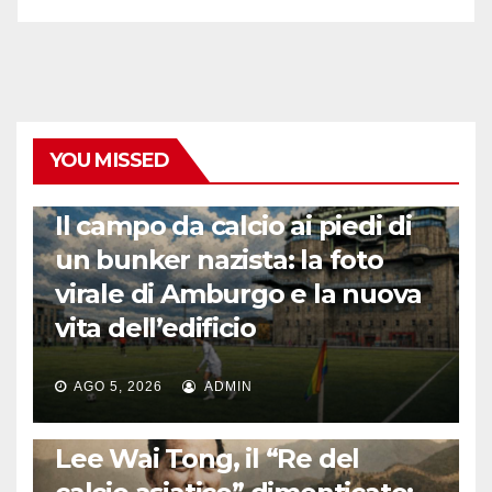
YOU MISSED
CALCIO ESTERO
Il campo da calcio ai piedi di
un bunker nazista: la foto
virale di Amburgo e la nuova
vita dell’edificio
AGO 5, 2026
ADMIN
LA STORIA DEL CALCIO
Lee Wai Tong, il “Re del