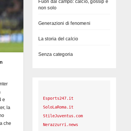
Fuori dal campo: calcio, gossip e
non solo
Generazioni di fenomeni
La storia del calcio
Senza categoria
on
nter
a
Esports247.it
4 e
SoloLaRoma.it
er, la
no
StileJuventus.com
ia che
Nerazzurri.news