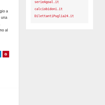
serieAgoal.it
calciobidoni.it
gio a
DilettantiPuglia24.it
e una
a
no al