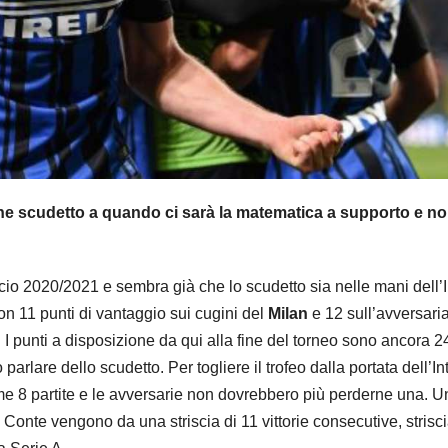
sione scudetto a quando ci sarà la matematica a supporto e n
cio 2020/2021 e sembra già che lo scudetto sia nelle mani dell’I
 con 11 punti di vantaggio sui cugini del
Milan
e 12 sull’avversari
 I punti a disposizione da qui alla fine del torneo sono ancora 2
arlare dello scudetto. Per togliere il trofeo dalla portata dell’Int
e 8 partite e le avversarie non dovrebbero più perderne una. U
 Conte vengono da una striscia di 11 vittorie consecutive, strisc