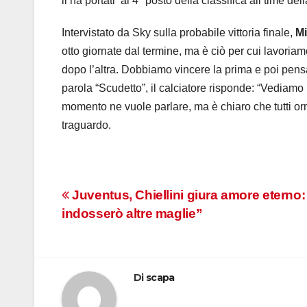
li ha portati al 4° posto della classifica all time del
Intervistato da Sky sulla probabile vittoria finale,
Mi
otto giornate dal termine, ma è ciò per cui lavoriamo
dopo l’altra. Dobbiamo vincere la prima e poi pensa
parola “Scudetto”, il calciatore risponde: “Vediamo
momento ne vuole parlare, ma è chiaro che tutti orm
traguardo.
Navigazione
Juventus, Chiellini giura amore eterno
indosserò altre maglie”
articoli
Di
scapa