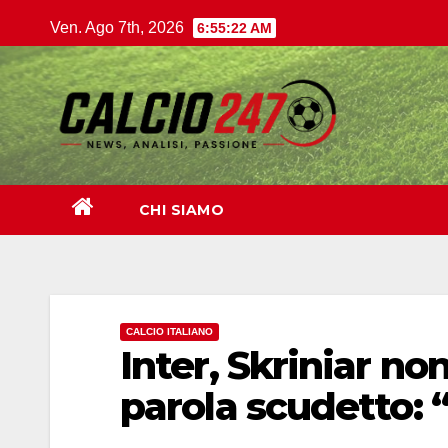
Salta
Ven. Ago 7th, 2026
6:55:23 AM
al
contenuto
CHI SIAMO
CALCIO ITALIANO
Inter, Skriniar no
parola scudetto: “