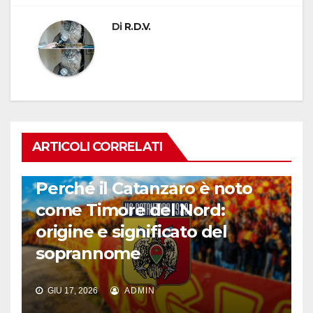
Di
R.D.V.
ARTICOLI CORRELATI
CALCIO ITALIANO
Perché il Catanzaro è noto
come Timore del Nord:
origine e significato del
soprannome
GIU 17, 2026
ADMIN