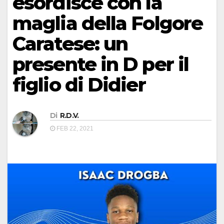
esordisce con la
maglia della Folgore
Caratese: un
presente in D per il
figlio di Didier
Di
R.D.V.
FEB 22, 2021