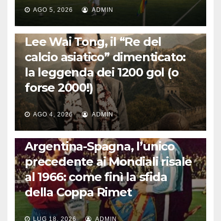
AGO 5, 2026
ADMIN
LA STORIA DEL CALCIO
Lee Wai Tong, il “Re del
calcio asiatico” dimenticato:
la leggenda dei 1200 gol (o
forse 2000!)
AGO 4, 2026
ADMIN
CALCIO INTERNAZIONALE
Argentina-Spagna, l’unico
precedente ai Mondiali risale
al 1966: come finì la sfida
della Coppa Rimet
LUG 18, 2026
ADMIN