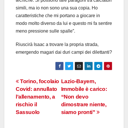
tecniche. Si possono fare paragoni tra calciatori
simili, ma io non sono una sua copia. Ho
caratteristiche che mi portano a giocare in
modo molto diverso da lui e questo mi fa sentire
meno pressione sulle spalle”.
Riuscirà Isaac a trovare la propria strada,
emergendo magari dai duri campi dei dilettanti?
Navigazione
Torino, focolaio
Lazio-Bayern,
Covid: annullato
Immobile è carico:
articoli
l’allenamento, a
“Non devo
rischio il
dimostrare niente,
Sassuolo
siamo pronti”