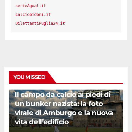
serieAgoal.it
calciobidoni.it
DilettantiPuglia24.it
YOU MISSED
CALCIO ESTERO
Il campo da calcio ai piedi di
un bunker nazista: la foto
virale di Amburgo e la nuova
vita dell’edificio