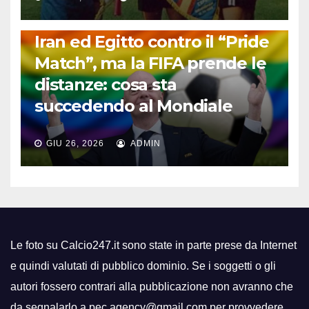
FUORI DAL CAMPO: CALCIO, GOSSIP E NON SOLO
Iran ed Egitto contro il “Pride
Match”, ma la FIFA prende le
distanze: cosa sta
succedendo al Mondiale
GIU 26, 2026
ADMIN
Le foto su Calcio247.it sono state in parte prese da Internet
e quindi valutati di pubblico dominio. Se i soggetti o gli
autori fossero contrari alla pubblicazione non avranno che
da segnalarlo a pec.agency@gmail.com per provvedere