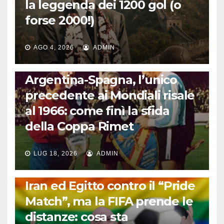
la leggenda dei 1200 gol (o
forse 2000!)
AGO 4, 2026
ADMIN
CALCIO INTERNAZIONALE
Argentina-Spagna, l’unico
precedente ai Mondiali risale
al 1966: come finì la sfida
della Coppa Rimet
LUG 18, 2026
ADMIN
FUORI DAL CAMPO: CALCIO, GOSSIP E NON SOLO
Iran ed Egitto contro il “Pride
Match”, ma la FIFA prende le
distanze: cosa sta