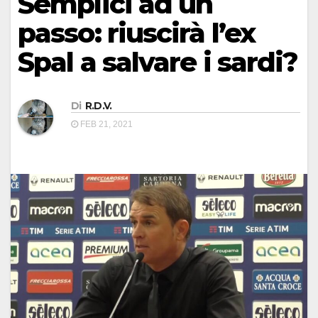
Semplici ad un
passo: riuscirà l’ex
Spal a salvare i sardi?
Di
R.D.V.
FEB 21, 2021