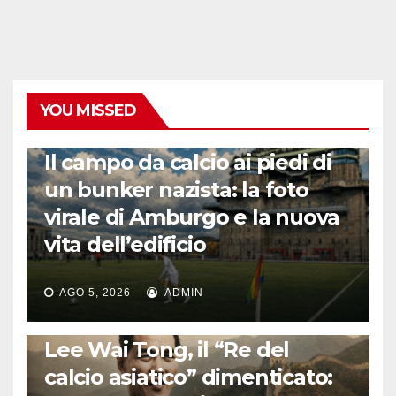
YOU MISSED
CALCIO ESTERO
Il campo da calcio ai piedi di
un bunker nazista: la foto
virale di Amburgo e la nuova
vita dell’edificio
AGO 5, 2026
ADMIN
LA STORIA DEL CALCIO
Lee Wai Tong, il “Re del
calcio asiatico” dimenticato: