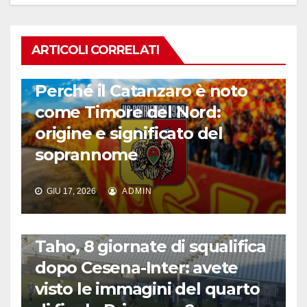
ARTICOLI CORRELATI
CALCIO ITALIANO
Perché il Catanzaro è noto
come Timore del Nord:
origine e significato del
soprannome
GIU 17, 2026
ADMIN
CALCIO ITALIANO
Taho, 8 giornate di squalifica
dopo Cesena-Inter: avete
visto le immagini del quarto