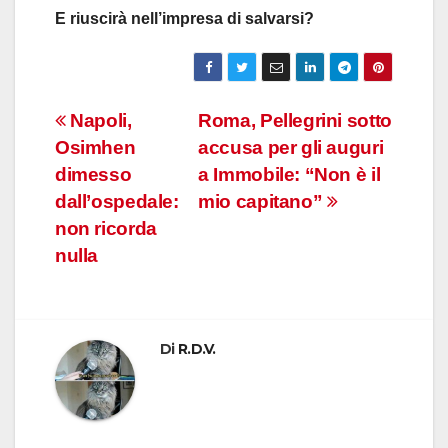
E riuscirà nell’impresa di salvarsi?
Navigazione
Napoli,
Roma, Pellegrini sotto
Osimhen
accusa per gli auguri
articoli
dimesso
a Immobile: “Non è il
dall’ospedale:
mio capitano”
non ricorda
nulla
Di
R.D.V.