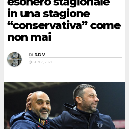
esonero stagionale
in una stagione
“conservativa” come
non mai
Di
R.D.V.
GEN 7, 2021