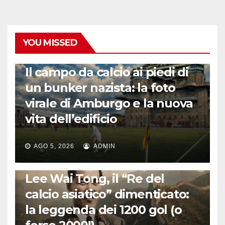
YOU MISSED
CALCIO ESTERO
Il campo da calcio ai piedi di
un bunker nazista: la foto
virale di Amburgo e la nuova
vita dell’edificio
AGO 5, 2026
ADMIN
LA STORIA DEL CALCIO
Lee Wai Tong, il “Re del
calcio asiatico” dimenticato:
la leggenda dei 1200 gol (o