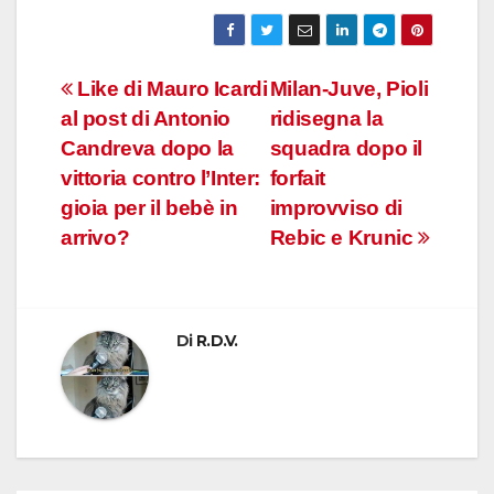
Navigazione
Like di Mauro Icardi
Milan-Juve, Pioli
al post di Antonio
ridisegna la
articoli
Candreva dopo la
squadra dopo il
vittoria contro l’Inter:
forfait
gioia per il bebè in
improvviso di
arrivo?
Rebic e Krunic
Di
R.D.V.