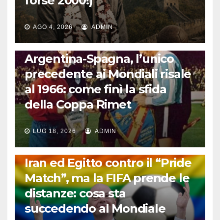
forse 2000!)
AGO 4, 2026
ADMIN
CALCIO INTERNAZIONALE
Argentina-Spagna, l’unico
precedente ai Mondiali risale
al 1966: come finì la sfida
della Coppa Rimet
LUG 18, 2026
ADMIN
FUORI DAL CAMPO: CALCIO, GOSSIP E NON SOLO
Iran ed Egitto contro il “Pride
Match”, ma la FIFA prende le
distanze: cosa sta
succedendo al Mondiale