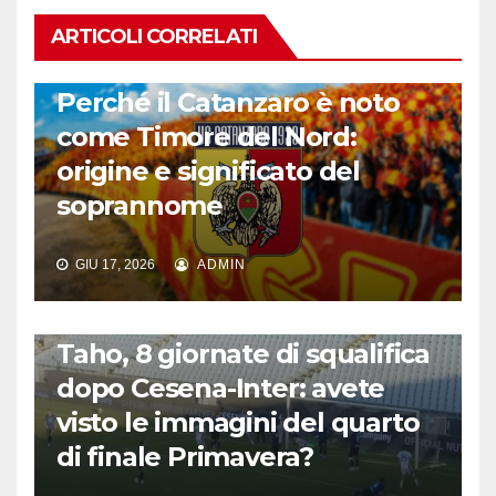
ARTICOLI CORRELATI
CALCIO ITALIANO
Perché il Catanzaro è noto
come Timore del Nord:
origine e significato del
soprannome
GIU 17, 2026
ADMIN
CALCIO ITALIANO
Taho, 8 giornate di squalifica
dopo Cesena-Inter: avete
visto le immagini del quarto
di finale Primavera?