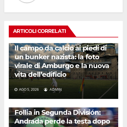
ARTICOLI CORRELATI
CALCIO ESTERO
Il campo da calcio ai piedi di
un bunker nazista: la foto
virale di Amburgo e la nuova
vita dell’edificio
AGO 5, 2026
ADMIN
CALCIO ESTERO
Follia in Segunda División:
Andrada perde la testa dopo