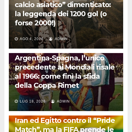
calcio asiatico” dimenticato:
la leggenda dei 1200 gol (o
forse 2000!)
AGO 4, 2026
ADMIN
CALCIO INTERNAZIONALE
Argentina-Spagna, l’unico
precedente ai Mondiali risale
al 1966: come finì la sfida
della Coppa Rimet
LUG 18, 2026
ADMIN
FUORI DAL CAMPO: CALCIO, GOSSIP E NON SOLO
Iran ed Egitto contro il “Pride
Match”, ma la FIFA prende le