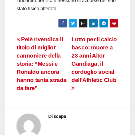
l’incontro per 2-0 e nessuno si accorse del suo
stato fisico alterato.
Navigazione
Pelè rivendica il
Lutto per il calcio
titolo di miglior
basco: muore a
articoli
cannoniere della
23 anni Aitor
storia: “Messi e
Gandiaga, il
Ronaldo ancora
cordoglio social
hanno tanta strada
dell’Athletic Club
da fare”
Di
scapa