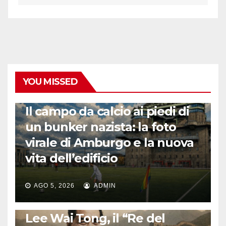
YOU MISSED
CALCIO ESTERO
Il campo da calcio ai piedi di
un bunker nazista: la foto
virale di Amburgo e la nuova
vita dell’edificio
AGO 5, 2026
ADMIN
LA STORIA DEL CALCIO
Lee Wai Tong, il “Re del