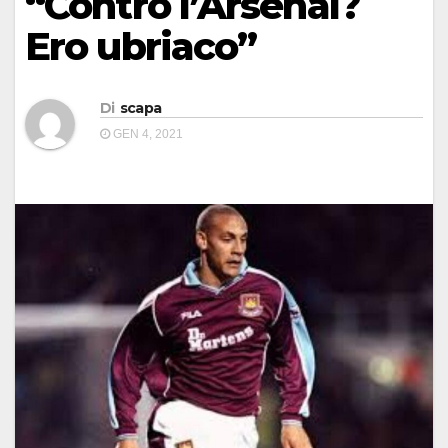
“Contro l’Arsenal?
Ero ubriaco”
Di
scapa
GEN 4, 2021